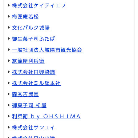
株式会社ケイテイエフ
梅匠庵若松
文化パルク城陽
御生菓子司ふたば
一般社団法人城陽市観光協会
旅籠屋利兵衛
株式会社日興染織
株式会社ミル総本社
森秀吉農園
御菓子司 松屋
利兵衛 ｂｙ ＯＨＳＨＩＭＡ
株式会社サンエイ