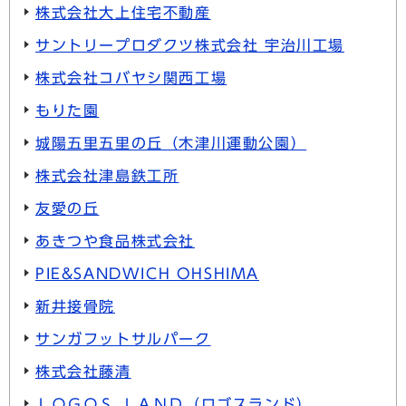
株式会社大上住宅不動産
サントリープロダクツ株式会社 宇治川工場
株式会社コバヤシ関西工場
もりた園
城陽五里五里の丘（木津川運動公園）
株式会社津島鉄工所
友愛の丘
あきつや食品株式会社
PIE&SANDWICH OHSHIMA
新井接骨院
サンガフットサルパーク
株式会社藤清
ＬＯＧＯＳ ＬＡＮＤ（ロゴスランド）