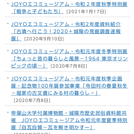
JOYOエコミュージアム・令和２年度秋季特別展
「戦争と子どもたち」
[2021年1月17日]
JOYOエコミュージアム・令和2年度資料紹介
「古墳へ行こう！2020＋城陽の発掘調査速報
展」
[2020年9月10日]
JOYOエコミュージアム・令和元年度冬季特別展
「ちょっと昔の暮らしと風景－1964 東京オリン
ピックの頃－」
[2020年7月8日]
JOYOエコミュージアム・令和元年度秋季企画
展・記念物100年展参加事業「寺田村の春夏秋冬
－堀家の古文書にみる村の暮らし－」
[2020年7月8日]
帝塚山大学付属博物館・城陽市歴史民俗資料館共
催 JOYOエコミュージアム令和元年度夏季特別
展「自瓦自賛－瓦を解き明かすー」