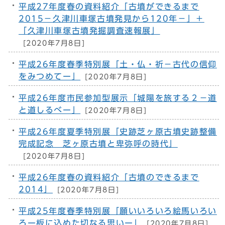
平成27年度春の資料紹介「古墳ができるまで
2015－久津川車塚古墳発見から120年－」＋
「久津川車塚古墳発掘調査速報展」
[2020年7月8日]
平成26年度春季特別展「土・仏・祈－古代の信仰
をみつめてー」
[2020年7月8日]
平成26年度市民参加型展示「城陽を旅する２－道
と道しるべー」
[2020年7月8日]
平成26年度夏季特別展「史跡芝ヶ原古墳史跡整備
完成記念 芝ヶ原古墳と卑弥呼の時代」
[2020年7月8日]
平成26年度春の資料紹介「古墳のできるまで
2014」
[2020年7月8日]
平成25年度春季特別展「願いいろいろ絵馬いろい
ろー板に込めた切なる思いー」
[2020年7月8日]