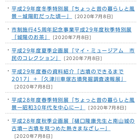
平成29年度冬季特別展「ちょっと昔の暮らしと風
景－城陽町だった頃ー」
[2020年7月8日]
市制施行45周年記念事業平成29年度秋季特別展
「城陽のお茶」
[2020年7月8日]
平成29年度夏季企画展「マイ・ミュージアム 市
民のコレクション」
[2020年7月8日]
平成29年度春の資料紹介「古墳のできるまで
2017」＋「久津川車塚古墳発掘調査速報展」
[2020年7月8日]
平成28年度春季特別展「ちょっと昔の暮らしと風
景ー昭和30年代を中心にー」
[2020年7月8日]
平成28年度秋季企画展「樋口隆康先生と南山城の
古墳ー古墳を見つめた熱きまなざしー」
[2020年7月8日]