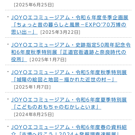
[2025年6月25日]
JOYOエコミュージアム・令和６年度冬季企画展
「ちょっと昔の暮らしと風景－EXPO’70万博の
思い出－」
[2025年3月22日]
JOYOエコミュージアム・史跡指定50周年記念令
和6年度秋季特別展「正道官衙遺跡と奈良時代の
役所」
[2025年1月7日]
JOYOエコミュージアム・令和5年度秋季特別展
「城陽の絵図と地図－描かれた近世の村－」
[2025年1月7日]
JOYOエコミュージアム・令和6年度夏季特別展
「こどものおもちゃのむかしといま」
[2024年8月25日]
JOYOエコミュージアム・令和6年度春の資料紹
介「古墳へ行こう！2024＋発掘調査速報展」