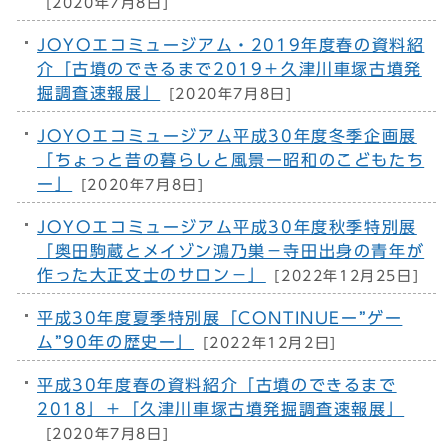
[2020年7月8日]
JOYOエコミュージアム・2019年度春の資料紹
介「古墳のできるまで2019＋久津川車塚古墳発
掘調査速報展」
[2020年7月8日]
JOYOエコミュージアム平成30年度冬季企画展
「ちょっと昔の暮らしと風景ー昭和のこどもたち
ー」
[2020年7月8日]
JOYOエコミュージアム平成30年度秋季特別展
「奥田駒蔵とメイゾン鴻乃巣－寺田出身の青年が
作った大正文士のサロン－」
[2022年12月25日]
平成30年度夏季特別展「CONTINUEー”ゲー
ム”90年の歴史ー」
[2022年12月2日]
平成30年度春の資料紹介「古墳のできるまで
2018」＋「久津川車塚古墳発掘調査速報展」
[2020年7月8日]