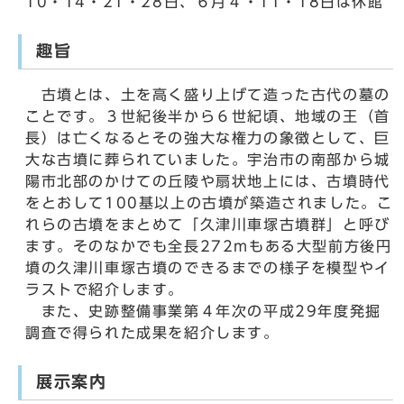
10・14・21・28日、６月４・11・18日は休館
趣旨
古墳とは、土を高く盛り上げて造った古代の墓の
ことです。３世紀後半から６世紀頃、地域の王（首
長）は亡くなるとその強大な権力の象徴として、巨
大な古墳に葬られていました。宇治市の南部から城
陽市北部のかけての丘陵や扇状地上には、古墳時代
をとおして100基以上の古墳が築造されました。こ
れらの古墳をまとめて「久津川車塚古墳群」と呼び
ます。そのなかでも全長272mもある大型前方後円
墳の久津川車塚古墳のできるまでの様子を模型やイ
ラストで紹介します。
また、史跡整備事業第４年次の平成29年度発掘
調査で得られた成果を紹介します。
展示案内