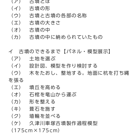
（ア） 古墳とは
（イ） 古墳の形
（ウ） 古墳と古墳の各部の名称
（エ） 古墳の大きさ
（オ） 古墳の中
（カ） 古墳の中に納められていたもの
イ 古墳のできるまで【パネル・模型展示】
（ア） 土地を選ぶ
（イ） 設計図、模型を作り検討する
（ウ） 木をたおし、整地する。地面に杭を打ち縄
を張る
（エ） 墳丘を高める
（オ） 石棺を竜山から運ぶ
（カ） 形を整える
（キ） 葺石を施す
（ク） 埴輪を並べる
（ケ） 久津川車塚古墳製作過程模型
（175cm×175cm）