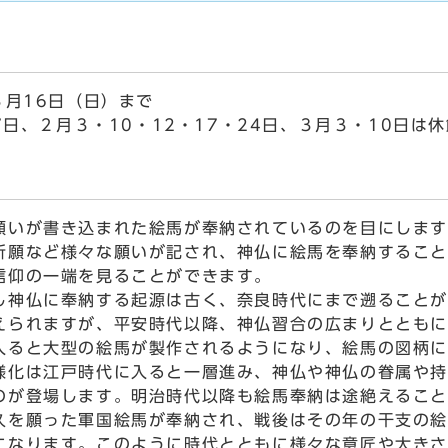
３月16日（日）まで
7日、２月３・10・12・17・24日、３月３・10日は休
いが書き込まれた絵馬が奉納されているのを目にします
祈願など様々な願いが記され、神仏に絵馬を奉納すること
信仰の一端を見ることができます。
神仏に奉納する起源は古く、奈良時代にまで遡ることが
えられますが、平安時代以降、神仏習合の広まりとともに
入ると大型の絵馬が製作されるようになり、絵馬の図柄
様化は江戸時代に入ると一層進み、神仏や神仏の眷属や持
のが登場します。明治時代以降も絵馬奉納は途絶えること
久を願った軍国絵馬が奉納され、戦後はその年の干支の絵
になります。このように時代とともに様々な意匠や大きさ