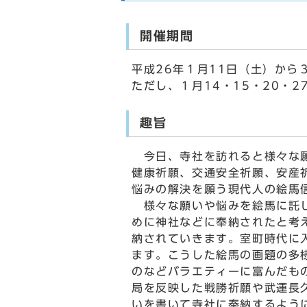
開催期間
平成26年１月11日（土）から
ただし、１月14・15・20・2
趣旨
今日、寺社を訪れると様々な願
健康祈願、交通安全祈願、安産
悩みの解決を願う現代人の絵馬
様々な願いや悩みを絵馬に託し
めに神社などに奉納されたと考
納されていきます。室町時代に
ます。こうした絵馬の画題の多
のなどバラエティーに富んだも
局を反映した戦勝祈願や武運長
いを書いて寺社に奉納するよう