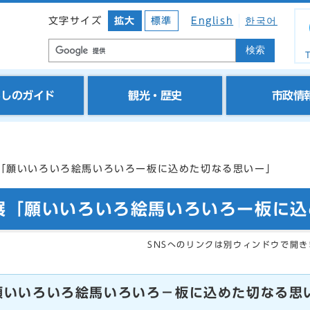
文字サイズ
拡大
標準
English
한국어
検索
T
らしのガイド
観光・歴史
市政情
展「願いいろいろ絵馬いろいろー板に込めた切なる思いー」
展「願いいろいろ絵馬いろいろー板に
SNSへのリンクは別ウィンドウで開き
願いいろいろ絵馬いろいろ－板に込めた切なる思