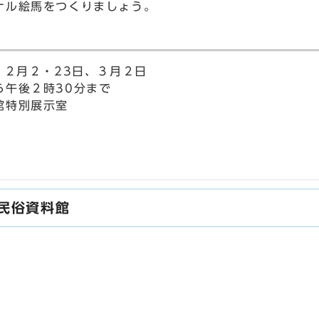
ナル絵馬をつくりましょう。
、２月２・23日、３月２日
後２時30分まで
館特別展示室
）
民俗資料館