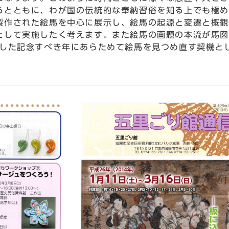
るとともに、わが国の伝統的な奉納習俗を知る上でも極め
作された絵馬を中心に展示し、絵馬の起源と変遷と概観
として実施したく考えます。また絵馬の画題の本流が馬図
うした記念すべき年にあらためて絵馬を見つめ直す契機と