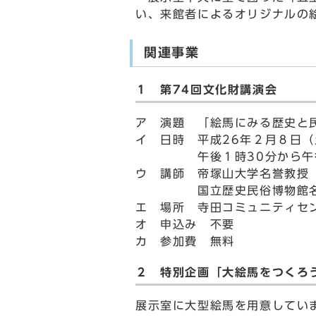
い、来館者によるオリジナルの
関連事業
１ 第74回文化財講演会
ア 演題 「絵馬にみる歴史と
イ 日時 平成26年２月８日（
午後１時30分から午後３
ウ 講師 帝塚山大学名誉教授
国立歴史民俗博物館名誉
エ 場所 寺田コミュニティセ
オ 申込み 不要
カ 参加費 無料
２ 特別企画「大絵馬をつくろ
展示室に大型絵馬を用意してい