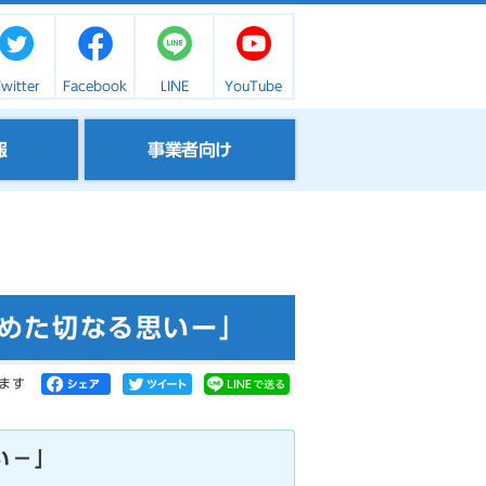
witter
Facebook
LINE
YouTube
報
事業者向け
込めた切なる思いー」
ます
い－」