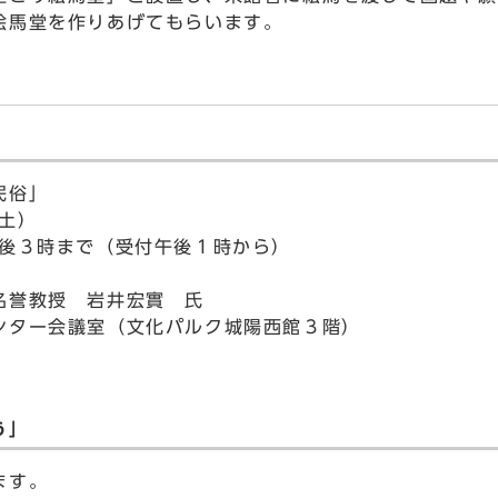
絵馬堂を作りあげてもらいます。
民俗」
土）
時まで（受付午後１時から）
教授 岩井宏實 氏
ンター会議室（文化パルク城陽西館３階）
う」
ます。