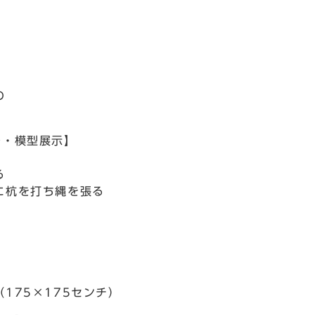
の
ル・模型展示】
る
に杭を打ち縄を張る
175×175センチ）