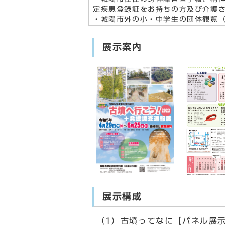
定疾患登録証をお持ちの方及び介護
・城陽市外の小・中学生の団体観覧
展示案内
展示構成
（1）古墳ってなに【パネル展