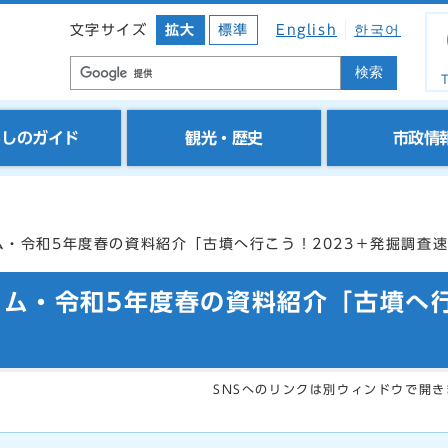
文字サイズ
拡大
標準
English
한국어
検索
T
らしのガイド
観光・歴史
市政情
ム・令和5年度春の資料紹介「古墳へ行こう！2023＋発掘調査
アム・令和5年度春の資料紹介「古墳へ行
SNSへのリンクは別ウィンドウで開き