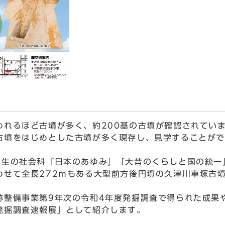
れるほど古墳が多く、約200基の古墳が確認されてい
古墳をはじめとした古墳が多く現存し、見学することがで
生の社会科『日本のあゆみ』「大昔のくらしと国の統一
わせて全長272ｍもある大型前方後円墳の久津川車塚古
整備事業第9年次の令和4年度発掘調査で得られた成果
発掘調査速報展」として紹介します。