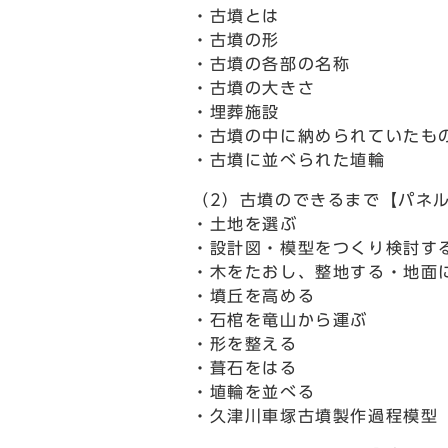
・古墳とは
・古墳の形
・古墳の各部の名称
・古墳の大きさ
・埋葬施設
・古墳の中に納められていたも
・古墳に並べられた埴輪
（2）古墳のできるまで【パネ
・土地を選ぶ
・設計図・模型をつくり検討す
・木をたおし、整地する・地面
・墳丘を高める
・石棺を竜山から運ぶ
・形を整える
・葺石をはる
・埴輪を並べる
・久津川車塚古墳製作過程模型（