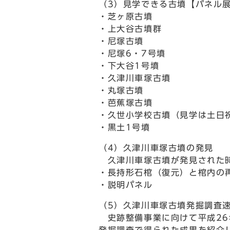
（3）見学できる古墳【パネル
・芝ヶ原古墳
・上大谷古墳群
・尼塚古墳
・尼塚6・7号墳
・下大谷1号墳
・久津川車塚古墳
・丸塚古墳
・芭蕉塚古墳
・久世小学校古墳（見学は土日
・黒土1号墳
（4）久津川車塚古墳の発見
久津川車塚古墳が発見された時
・長持形石棺（復元）と棺内の
・説明パネル
（5）久津川車塚古墳発掘調査
史跡整備事業に向けて平成26