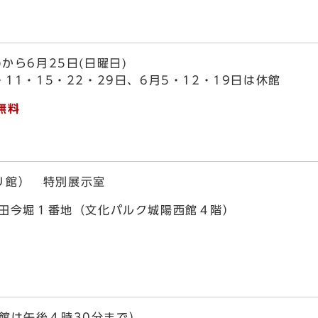
から6月25日(日曜日)
・11・15・22・29日、6月5・12・19日は休館
無料
り館） 特別展示室
市寺田今堀１番地（文化パルク城陽西館４階）
館は午後４時30分まで）