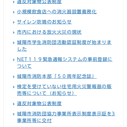
違反対象物公表制度
小規模飲食店への消火器設置義務化
サイレン吹鳴のお知らせ
市内における放火火災の現状
城陽市学生消防団活動認証制度が始まりま
した
NET１１９緊急通報システムの事前登録に
ついて
城陽市消防本部「５０周年記念誌」
検定を受けていない住宅用火災警報器の販
売等について（お知らせ）
違反対象物公表制度
城陽市消防団協力事業所表示制度表示証を3
事業所等に交付