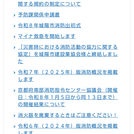
関する規約の制定について
予防課関係申請書
令和８年城陽市消防出初式
マイナ救急を開始します
「災害時における消防活動の協力に関する
協定」を城陽市建設業協会様と締結しまし
た
令和７年（２０２５年）版消防概況を掲載
します
京都府南部消防指令センター協議会（開催
日：令和８年１月５日から同１３日まで）
の開催結果について
消火器を廃棄するときはご注意ください！
令和６年（２０２４年）版消防概況を掲載
します