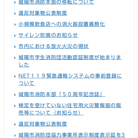
城陽市消防本部の移転について
違反対象物公表制度
小規模飲食店への消火器設置義務化
サイレン吹鳴のお知らせ
市内における放火火災の現状
城陽市学生消防団活動認証制度が始まりま
した
NET１１９緊急通報システムの事前登録に
ついて
城陽市消防本部「５０周年記念誌」
検定を受けていない住宅用火災警報器の販
売等について（お知らせ）
違反対象物公表制度
城陽市消防団協力事業所表示制度表示証を3