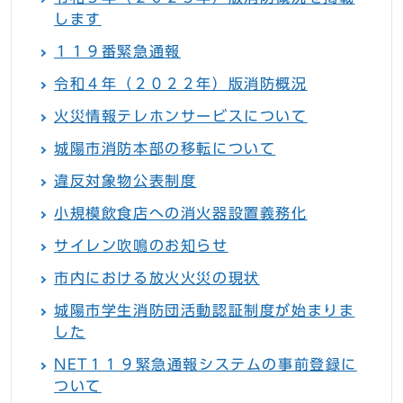
します
１１９番緊急通報
令和４年（２０２２年）版消防概況
火災情報テレホンサービスについて
城陽市消防本部の移転について
違反対象物公表制度
小規模飲食店への消火器設置義務化
サイレン吹鳴のお知らせ
市内における放火火災の現状
城陽市学生消防団活動認証制度が始まりま
した
NET１１９緊急通報システムの事前登録に
ついて