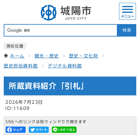
メニュー
検索
現在位置
ホーム
観光・歴史
歴史・文化財
歴史民俗資料館
デジタル資料館
所蔵資料紹介「引札」
2026年7月23日
ID:11609
SNSへのリンクは別ウィンドウで開きます