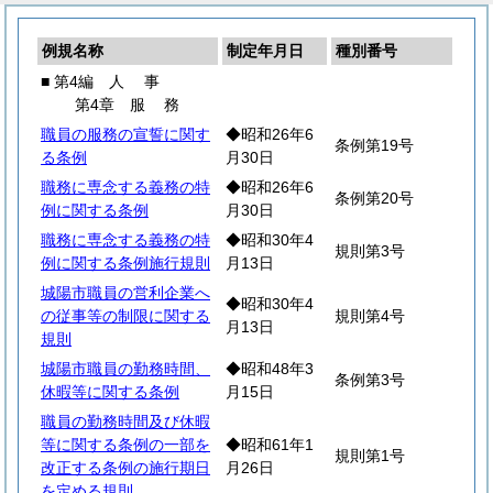
例規名称
制定年月日
種別番号
■ 第4編
人
事
第4章
服
務
職員の服務の宣誓に関す
◆昭和26年6
条例第19号
る条例
月30日
職務に専念する義務の特
◆昭和26年6
条例第20号
例に関する条例
月30日
職務に専念する義務の特
◆昭和30年4
規則第3号
例に関する条例施行規則
月13日
城陽市職員の営利企業へ
◆昭和30年4
の従事等の制限に関する
規則第4号
月13日
規則
城陽市職員の勤務時間、
◆昭和48年3
条例第3号
休暇等に関する条例
月15日
職員の勤務時間及び休暇
等に関する条例の一部を
◆昭和61年1
規則第1号
改正する条例の施行期日
月26日
を定める規則