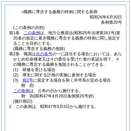
○職務に専念する義務の特例に関する条例
昭和26年6月30日
条例第20号
(この条例の目的)
第1条
この条例
は、地方公務員法
(昭和25年法律第261号)
第
35条の規定に基き職務に専念する義務の特例に関し規定す
ることを目的とする。
(職務に専念する義務の免除)
第2条
職員は
次の各号
の一に該当する場合においては、あら
かじめ任命権者又はその委任を受けた者の承認を得て、そ
の職務に専念する義務を免除されることができる。
(1)
研修を受ける場合
(2)
厚生に関する計画の実施に参加する場合
(3)
前2号
に規定する場合を除く外市長が定める場合
附
則
この条例
は、公布の日から施行する。
附
則
(昭和47年4月28日
条例第25号抄)
(施行期日)
2
この条例は、昭和47年5月3日から施行する。