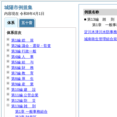
城陽市例規集
例規名称
内容現在 令和8年4月1日
■ 第13編
雑
則
体系
五十音
第1章 一般事
淀川木津川水防事務
体系目次
城南衛生管理組合規
第1編
総
規
第2編 議会・選挙・監査
第3編 行政一般
第4編
人
事
第5編
給
与
第6編
財
務
第7編
教
育
第8編
厚
生
第9編
産
業
第10編
建
設
第11編 公営企業
第12編
防
災
第13編
雑
則
第1章 一般事務組合