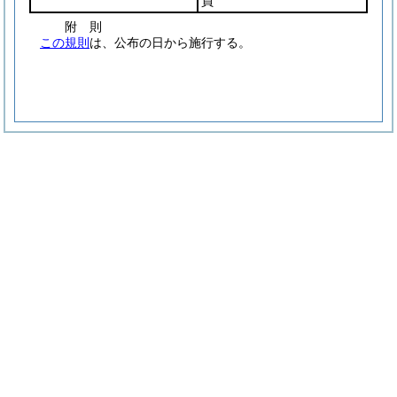
員
附
則
この規則
は、公布の日から施行する。