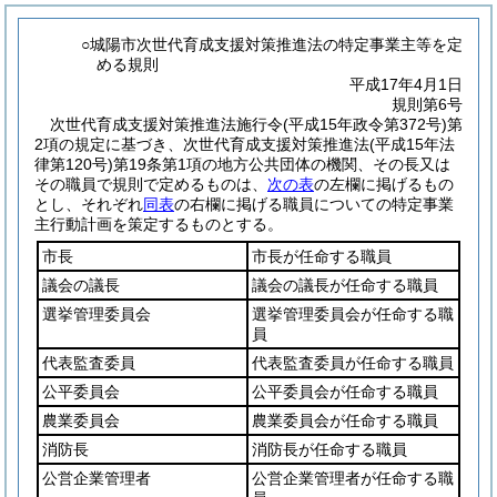
○城陽市次世代育成支援対策推進法の特定事業主等を定
める規則
平成17年4月1日
規則第6号
次世代育成支援対策推進法施行令
(平成15年政令第372号)
第
2項の規定に基づき、次世代育成支援対策推進法
(平成15年法
律第120号)
第19条第1項の地方公共団体の機関、その長又は
その職員で規則で定めるものは、
次の表
の左欄に掲げるもの
とし、それぞれ
同表
の右欄に掲げる職員についての特定事業
主行動計画を策定するものとする。
市長
市長が任命する職員
議会の議長
議会の議長が任命する職員
選挙管理委員会
選挙管理委員会が任命する職
員
代表監査委員
代表監査委員が任命する職員
公平委員会
公平委員会が任命する職員
農業委員会
農業委員会が任命する職員
消防長
消防長が任命する職員
公営企業管理者
公営企業管理者が任命する職