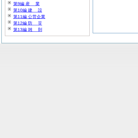
第9編
産
業
第10編
建
設
第11編 公営企業
第12編
防
災
第13編
雑
則