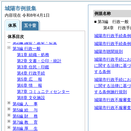
城陽市例規集
例規名称
内容現在 令和8年4月1日
■ 第3編 行政一般
体系
五十音
第4章 行政手
城陽市行政手続条例
第1編
総
規
体系目次
第2編 議会・選挙・監査
城陽市行政手続条例
第3編 行政一般
城陽市聴聞規則
第1章 組織・処務
城陽市行政手続にお
第2章 文書・公印・統計
に関する法律に基づ
第3章 住民・印鑑
する条例
第4章 行政手続
第5章
広
報
城陽市行政手続にお
第6章
情
報
に関する法律に基づ
第7章 コミュニティセンター
する条例施行規則
第8章 文化施設
城陽市行政不服審査
第4編
人
事
城陽市行政不服審査
第5編
給
与
第6編
財
務
第7編
教
育
第8編
厚
生