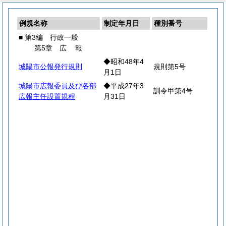
例規名称
制定年月日
種別番号
■ 第3編 行政一般
第5章
広
報
◆昭和48年4
城陽市公報発行規則
規則第5号
月1日
城陽市広報委員及び各部
◆平成27年3
訓令甲第4号
広報主任設置規程
月31日