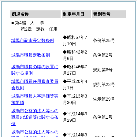
例規名称
制定年月日
種別番号
■ 第4編
人
事
第2章 定数・任用
◆昭和57年7
城陽市副市長定数条例
条例第25号
月10日
◆昭和42年2
城陽市職員定数条例
条例第2号
月6日
城陽市職員の職の設置に
◆昭和46年7
規則第6号
関する規則
月27日
城陽市職員任用審査委員
◆平成20年4
規則第23号
会規則
月1日
城陽市職員人事評価等実
◆平成13年3
告示第29号
施要綱
月30日
城陽市公益的法人等への
◆平成14年3
職員の派遣等に関する条
条例第1号
月29日
例
城陽市公益的法人等への
◆平成14年3