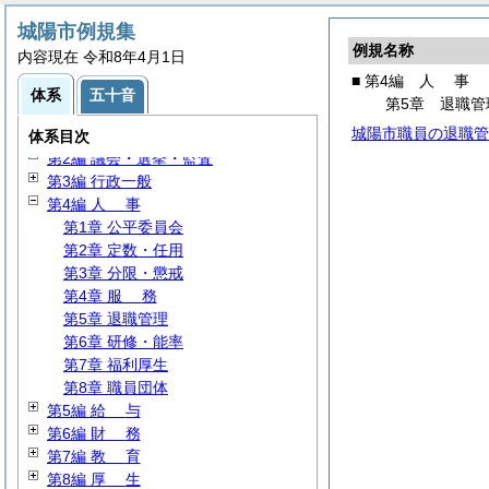
城陽市例規集
例規名称
内容現在 令和8年4月1日
■ 第4編
人
事
体系
五十音
第5章 退職管
城陽市職員の退職管
第1編
総
規
体系目次
第2編 議会・選挙・監査
第3編 行政一般
第4編
人
事
第1章 公平委員会
第2章 定数・任用
第3章 分限・懲戒
第4章
服
務
第5章 退職管理
第6章 研修・能率
第7章 福利厚生
第8章 職員団体
第5編
給
与
第6編
財
務
第7編
教
育
第8編
厚
生