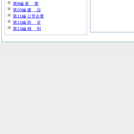
第9編
産
業
第10編
建
設
第11編 公営企業
第12編
防
災
第13編
雑
則