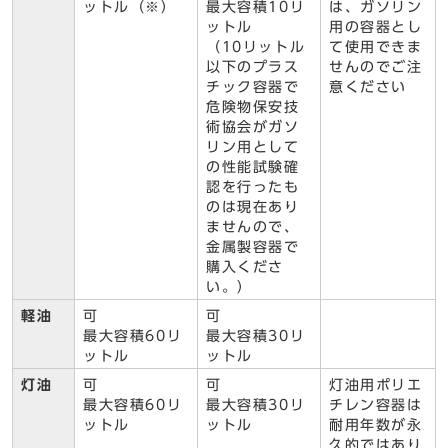
ットル（※）
最大容積10リ
は、ガソリン
ットル
用の容器とし
（10リットル
て使用できま
以下のプラス
せんのでご注
チック容器で
意ください
危険物保安技
術協会がガソ
リン用として
の性能試験確
認を行ったも
のは現在あり
ませんので、
金属製容器で
購入くださ
い。）
軽油
可
可
最大容積60リ
最大容積30リ
ットル
ットル
灯油
可
可
灯油用ポリエ
最大容積60リ
最大容積30リ
チレン容器は
ットル
ットル
耐用年数が永
久的ではあり