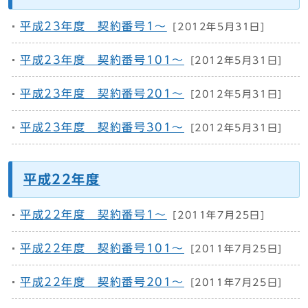
平成23年度 契約番号1～
[2012年5月31日]
平成23年度 契約番号101～
[2012年5月31日]
平成23年度 契約番号201～
[2012年5月31日]
平成23年度 契約番号301～
[2012年5月31日]
平成22年度
平成22年度 契約番号1～
[2011年7月25日]
平成22年度 契約番号101～
[2011年7月25日]
平成22年度 契約番号201～
[2011年7月25日]