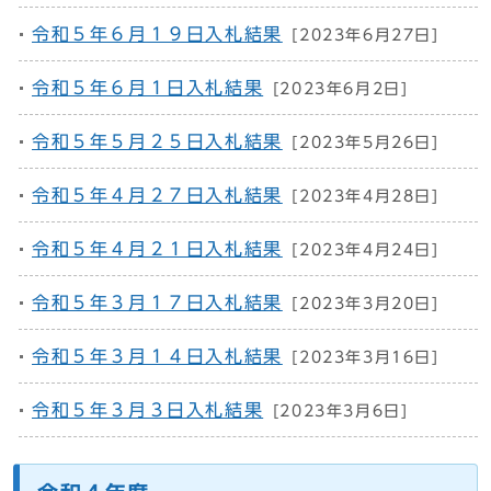
令和５年６月１９日入札結果
[2023年6月27日]
令和５年６月１日入札結果
[2023年6月2日]
令和５年５月２５日入札結果
[2023年5月26日]
令和５年４月２７日入札結果
[2023年4月28日]
令和５年４月２１日入札結果
[2023年4月24日]
令和５年３月１７日入札結果
[2023年3月20日]
令和５年３月１４日入札結果
[2023年3月16日]
令和５年３月３日入札結果
[2023年3月6日]