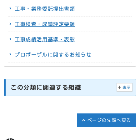
工事・業務委託提出書類
工事検査・成績評定要領
工事成績活用基準・表彰
プロポーザルに関するお知らせ
この分類に関連する組織
表示
ページの先頭へ戻る