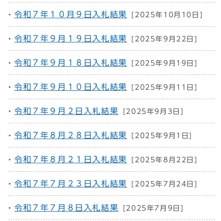
令和７年１０月９日入札結果
[2025年10月10日]
令和７年９月１９日入札結果
[2025年9月22日]
令和７年９月１８日入札結果
[2025年9月19日]
令和７年９月１０日入札結果
[2025年9月11日]
令和７年９月２日入札結果
[2025年9月3日]
令和７年８月２８日入札結果
[2025年9月1日]
令和７年８月２１日入札結果
[2025年8月22日]
令和７年７月２３日入札結果
[2025年7月24日]
令和７年７月８日入札結果
[2025年7月9日]