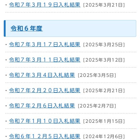
令和７年３月１９日入札結果
[2025年3月21日]
令和６年度
令和７年３月１７日入札結果
[2025年3月25日]
令和７年３月１１日入札結果
[2025年3月12日]
令和７年３月４日入札結果
[2025年3月5日]
令和７年２月２０日入札結果
[2025年2月21日]
令和７年２月６日入札結果
[2025年2月7日]
令和７年１月１０日入札結果
[2025年1月15日]
令和６年１２月５日入札結果
[2024年12月6日]