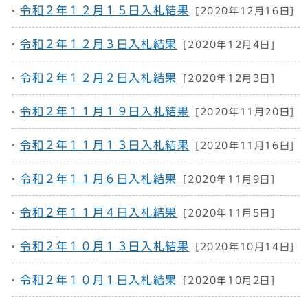
令和２年１２月１５日入札結果
[2020年12月16日]
令和２年１２月３日入札結果
[2020年12月4日]
令和２年１２月２日入札結果
[2020年12月3日]
令和２年１１月１９日入札結果
[2020年11月20日]
令和２年１１月１３日入札結果
[2020年11月16日]
令和２年１１月６日入札結果
[2020年11月9日]
令和２年１１月４日入札結果
[2020年11月5日]
令和２年１０月１３日入札結果
[2020年10月14日]
令和２年１０月１日入札結果
[2020年10月2日]