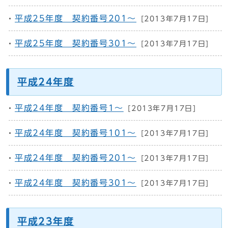
平成25年度 契約番号201～
[2013年7月17日]
平成25年度 契約番号301～
[2013年7月17日]
平成24年度
平成24年度 契約番号1～
[2013年7月17日]
平成24年度 契約番号101～
[2013年7月17日]
平成24年度 契約番号201～
[2013年7月17日]
平成24年度 契約番号301～
[2013年7月17日]
平成23年度