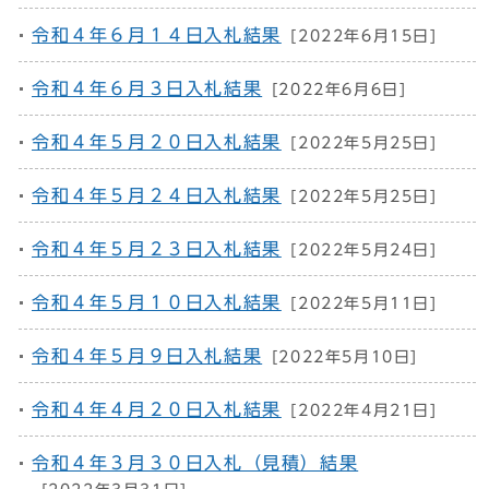
令和４年６月１４日入札結果
[2022年6月15日]
令和４年６月３日入札結果
[2022年6月6日]
令和４年５月２０日入札結果
[2022年5月25日]
令和４年５月２４日入札結果
[2022年5月25日]
令和４年５月２３日入札結果
[2022年5月24日]
令和４年５月１０日入札結果
[2022年5月11日]
令和４年５月９日入札結果
[2022年5月10日]
令和４年４月２０日入札結果
[2022年4月21日]
令和４年３月３０日入札（見積）結果