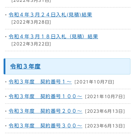
[2022年3月31日]
令和４年３月２４日入札(見積)結果
[2022年3月28日]
令和４年３月１８日入札（見積）結果
[2022年3月22日]
令和３年度
令和３年度 契約番号１～
[2021年10月7日]
令和３年度 契約番号１００～
[2021年10月7日]
令和３年度 契約番号２００～
[2023年6月13日]
令和３年度 契約番号３００～
[2023年6月13日]