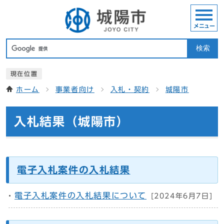
メニュー
検索
現在位置
ホーム
事業者向け
入札・契約
城陽市
入札結果（城陽市）
電子入札案件の入札結果
電子入札案件の入札結果について
[2024年6月7日]