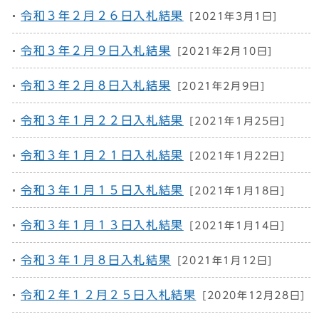
令和３年２月２６日入札結果
[2021年3月1日]
令和３年２月９日入札結果
[2021年2月10日]
令和３年２月８日入札結果
[2021年2月9日]
令和３年１月２２日入札結果
[2021年1月25日]
令和３年１月２１日入札結果
[2021年1月22日]
令和３年１月１５日入札結果
[2021年1月18日]
令和３年１月１３日入札結果
[2021年1月14日]
令和３年１月８日入札結果
[2021年1月12日]
令和２年１２月２５日入札結果
[2020年12月28日]