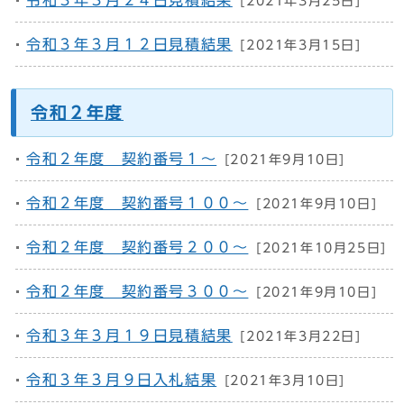
令和３年３月２４日見積結果
[2021年3月25日]
令和３年３月１２日見積結果
[2021年3月15日]
令和２年度
令和２年度 契約番号１～
[2021年9月10日]
令和２年度 契約番号１００～
[2021年9月10日]
令和２年度 契約番号２００～
[2021年10月25日]
令和２年度 契約番号３００～
[2021年9月10日]
令和３年３月１９日見積結果
[2021年3月22日]
令和３年３月９日入札結果
[2021年3月10日]