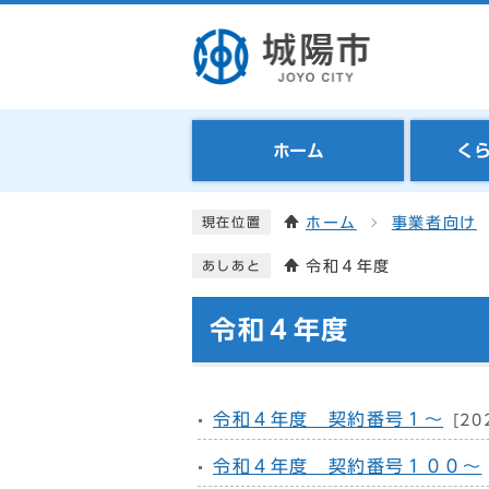
ホーム
く
ホーム
事業者向け
現在位置
令和４年度
あしあと
令和４年度
令和４年度 契約番号１～
[20
令和４年度 契約番号１００～