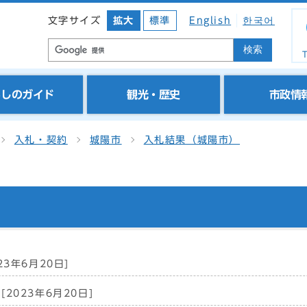
文字サイズ
拡大
標準
English
한국어
検索
T
らしのガイド
観光・歴史
市政情
入札・契約
城陽市
入札結果（城陽市）
23年6月20日]
[2023年6月20日]