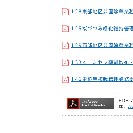
128東部地区公園除草業
125桜づつみ緑化維持管
129西部地区公園除草業
133４コミセン薬剤散布
146史跡等植栽管理業務
PDF
は、
A