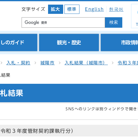
文字サイズ
拡大
標準
English
한국어
検索
T
らしのガイド
観光・歴史
市政情
入札・契約
城陽市
入札結果（城陽市）
令和３年
札結果
入札結果
SNSへのリンクは別ウィンドウで開き
（令和３年度管財契約課執行分）