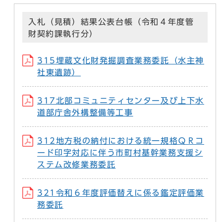
入札（見積）結果公表台帳（令和４年度管
財契約課執行分）
315埋蔵文化財発掘調査業務委託（水主神
社東遺跡）
317北部コミュニティセンター及び上下水
道部庁舎外構整備等工事
312地方税の納付における統一規格ＱＲコ
ード印字対応に伴う市町村基幹業務支援シ
ステム改修業務委託
321令和６年度評価替えに係る鑑定評価業
務委託