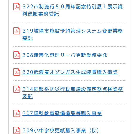
322市制施行５０周年記念特別展１展示資
料運搬業務委託
319城陽市施設予約管理システム変更業務
委託
308無害化処理サーバ更新業務委託
320低濃度オゾンガス生成装置購入事業
314同報系防災行政無線設備定期点検業務
委託
307理科教育設備備品等購入事業
309小中学校更紙購入事業（秋）