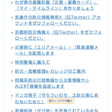
わが家の避難計画「災害・避難カード」、
「マイ・タイムライン」を作りましょう
気象庁の防災情報専用X（旧Twitter）アカ
ウントをぜひフォローください。
京都府防災情報Ｘ（旧Twitter）をぜひフォ
ローください。
災害時に「エリアメール」・「緊急速報メ
ール」を配信します
特別警報に備えて
防災・危機管理e-カレッジのご案内
同報系防災行政無線から災害情報やJ-
ALERT情報を放送します
マンガ冊子「守ろういのち 土砂災害にあ
別ウィンドウで開く
わないために」
急傾斜地（がけ地）を所有されているみな