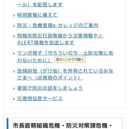
ール」を配信します
特別警報に備えて
防災・危機管理e-カレッジのご案内
同報系防災行政無線から災害情報やJ-
ALERT情報を放送します
マンガ冊子「守ろういのち 土砂災害にあ
別ウィンドウで開く
わないために」
急傾斜地（がけ地）を所有されているみな
さまへ（点検時のポイント）
家族で防災の話をしましょう
災害用伝言サービス
市長直轄組織危機・防災対策課危機・