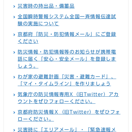
災害時の持出品・備蓄品
全国瞬時警報システム全国一斉情報伝達試
験の実施について
京都府「防災・防犯情報メール」にご登録
ください
防災情報・防犯情報等のお知らせが携帯電
話に届く「安心・安全メール」を登録しま
しょう。
わが家の避難計画「災害・避難カード」、
「マイ・タイムライン」を作りましょう
気象庁の防災情報専用X（旧Twitter）アカ
ウントをぜひフォローください。
京都府防災情報Ｘ（旧Twitter）をぜひフォ
ローください。
災害時に「エリアメール」・「緊急速報メ