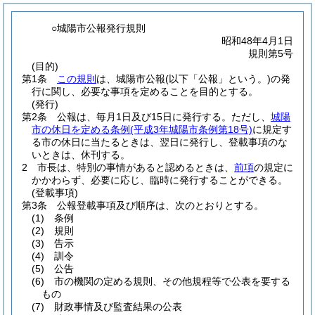
○城陽市公報発行規則
昭和48年4月1日
規則第5号
(目的)
第1条
この規則
は、城陽市公報
(以下「公報」という。)
の発
行に関し、必要な事項を定めることを目的とする。
(発行)
第2条
公報は、毎月1日及び15日に発行する。
ただし、
城陽
市の休日を定める条例
(平成3年城陽市条例第18号)
に規定す
る市の休日に当たるときは、翌日に発行し、登載事項のな
いときは、休刊する。
2
市長は、特別の事情があると認めるときは、
前項
の規定に
かかわらず、必要に応じ、臨時に発行することができる。
(登載事項)
第3条
公報登載事項及び順序は、次のとおりとする。
(1)
条例
(2)
規則
(3)
告示
(4)
訓令
(5)
公告
(6)
市の機関の定める規則、その他規程等で公表を要する
もの
(7)
財政事情及び監査結果の公表