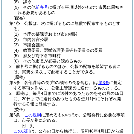
(8)
辞令
(9)
その他
前各号
に掲げる事項以外のもので市民に周知さ
れる必要があるもの
(配布)
第4条
公報は、次に掲げるものに無償で配布するものとす
る。
(1)
本庁の部課等および市の機関
(2)
市内各官公署
(3)
市議会議員
(4)
教育委員、選挙管理委員等各委員会の委員
(5)
府及び府下各市町村
(6)
その他市長が必要と認めるもの
2
前各号に掲げるもののほか、公報の配布を希望する者に
は、実費を徴収して配布することができる。
(原稿)
第5条
各部課等の長
(市の機関の長を含む。)
は
第3条
に規定
する事項を作成し、公報主管課長に送付するものとする。
2
原稿は、毎月4日までに送付のあつたものをその月の15日
に、20日までに送付のあつたものを翌月1日にそれぞれ発
行する公報に登載する。
(委任)
第6条
この規則
に定めるもののほか、公報発行に必要な事項
は、市長が別に定める。
附
則
この規則
は、公布の日から施行し、昭和48年4月1日から適