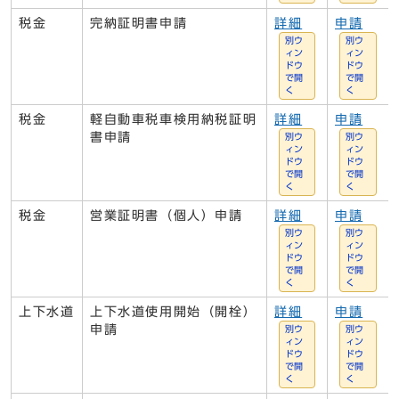
税金
完納証明書申請
詳細
申請
別ウ
別ウ
ィン
ィン
ドウ
ドウ
で開
で開
く
く
税金
軽自動車税車検用納税証明
詳細
申請
書申請
別ウ
別ウ
ィン
ィン
ドウ
ドウ
で開
で開
く
く
税金
営業証明書（個人）申請
詳細
申請
別ウ
別ウ
ィン
ィン
ドウ
ドウ
で開
で開
く
く
上下水道
上下水道使用開始（開栓）
詳細
申請
申請
別ウ
別ウ
ィン
ィン
ドウ
ドウ
で開
で開
く
く