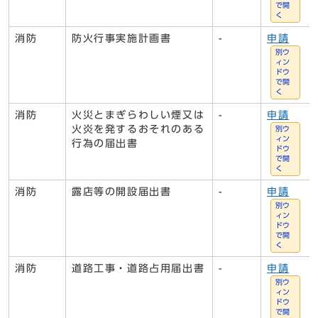
で開
く
消防
防火行事実施計画書
-
申請
別ウ
ィン
ドウ
で開
く
消防
火災とまぎらわしい煙又は
-
申請
火炎を発するおそれのある
別ウ
ィン
行為の届出書
ドウ
で開
く
消防
露店等の開設届出書
-
申請
別ウ
ィン
ドウ
で開
く
消防
道路工事・道路占用届出書
-
申請
別ウ
ィン
ドウ
で開