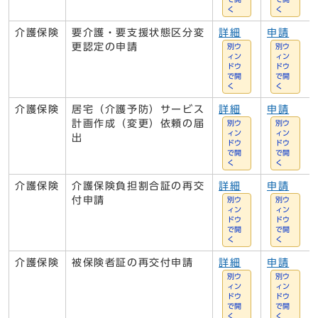
く
く
介護保険
要介護・要支援状態区分変
詳細
申請
更認定の申請
別ウ
別ウ
ィン
ィン
ドウ
ドウ
で開
で開
く
く
介護保険
居宅（介護予防）サービス
詳細
申請
計画作成（変更）依頼の届
別ウ
別ウ
ィン
ィン
出
ドウ
ドウ
で開
で開
く
く
介護保険
介護保険負担割合証の再交
詳細
申請
付申請
別ウ
別ウ
ィン
ィン
ドウ
ドウ
で開
で開
く
く
介護保険
被保険者証の再交付申請
詳細
申請
別ウ
別ウ
ィン
ィン
ドウ
ドウ
で開
で開
く
く