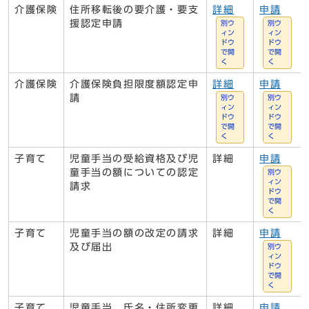
介護保険
住所移転後の要介護・要支
詳細
申請
援認定申請
別ウ
別ウ
ィン
ィン
ドウ
ドウ
で開
で開
く
く
介護保険
介護保険負担限度額認定申
詳細
申請
請
別ウ
別ウ
ィン
ィン
ドウ
ドウ
で開
で開
く
く
子育て
児童手当の受給資格及び児
詳細
申請
童手当の額についての認定
別ウ
ィン
請求
ドウ
で開
く
子育て
児童手当の額の改定の請求
詳細
申請
及び届出
別ウ
ィン
ドウ
で開
く
子育て
児童手当 氏名・住所変更
詳細
申請