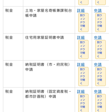
く
く
税金
土地・家屋名寄帳兼課税台
詳細
申請
帳申請
別ウ
別ウ
ィン
ィン
ドウ
ドウ
で開
で開
く
く
税金
住宅用家屋証明書申請
詳細
申請
別ウ
別ウ
ィン
ィン
ドウ
ドウ
で開
で開
く
く
税金
納税証明書（市・府民税）
詳細
申請
申請
別ウ
別ウ
ィン
ィン
ドウ
ドウ
で開
で開
く
く
税金
納税証明書（固定資産税・
詳細
申請
都市計画税）申請
別ウ
別ウ
ィン
ィン
ドウ
ドウ
で開
で開
く
く