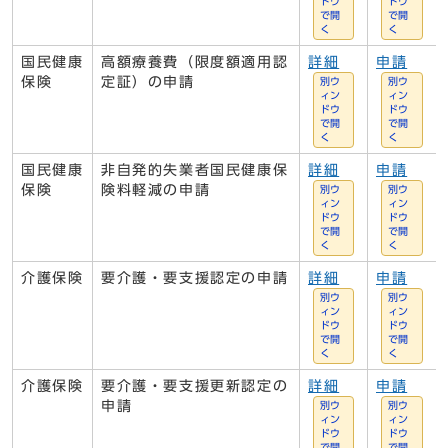
ドウ
ドウ
で開
で開
く
く
国民健康
高額療養費（限度額適用認
詳細
申請
保険
定証）の申請
別ウ
別ウ
ィン
ィン
ドウ
ドウ
で開
で開
く
く
国民健康
非自発的失業者国民健康保
詳細
申請
保険
険料軽減の申請
別ウ
別ウ
ィン
ィン
ドウ
ドウ
で開
で開
く
く
介護保険
要介護・要支援認定の申請
詳細
申請
別ウ
別ウ
ィン
ィン
ドウ
ドウ
で開
で開
く
く
介護保険
要介護・要支援更新認定の
詳細
申請
申請
別ウ
別ウ
ィン
ィン
ドウ
ドウ
で開
で開