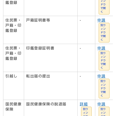
ィン
鑑登録
ドウ
で開
く
住民票・
戸籍証明書等
-
申請
戸籍・印
別ウ
ィン
鑑登録
ドウ
で開
く
住民票・
印鑑登録証明書
-
申請
戸籍・印
別ウ
ィン
鑑登録
ドウ
で開
く
引越し
転出届の提出
-
申請
別ウ
ィン
ドウ
で開
く
国民健康
国民健康保険の脱退届
詳細
申請
保険
別ウ
別ウ
ィン
ィン