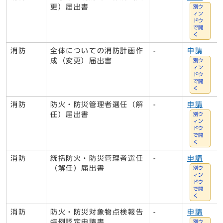
更）届出書
別ウ
ィン
ドウ
で開
く
消防
全体についての消防計画作
-
申請
成（変更）届出書
別ウ
ィン
ドウ
で開
く
消防
防火・防災管理者選任（解
-
申請
任）届出書
別ウ
ィン
ドウ
で開
く
消防
統括防火・防災管理者選任
-
申請
（解任）届出書
別ウ
ィン
ドウ
で開
く
消防
防火・防災対象物点検報告
-
申請
特例認定申請書
別ウ