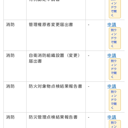
ィン
ドウ
で開
く
消防
管理権原者変更届出書
-
申請
別ウ
ィン
ドウ
で開
く
消防
自衛消防組織設置（変更）
-
申請
届出書
別ウ
ィン
ドウ
で開
く
消防
防火対象物点検結果報告書
-
申請
別ウ
ィン
ドウ
で開
く
消防
防災管理点検結果報告書
-
申請
別ウ
ィン