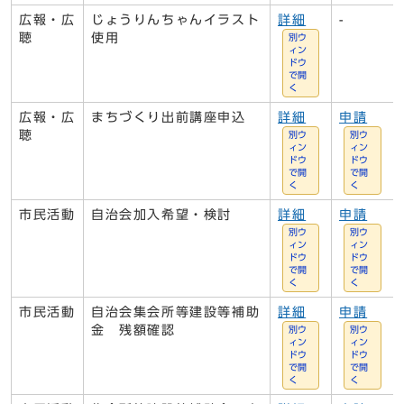
広報・広
じょうりんちゃんイラスト
詳細
-
聴
使用
別ウ
ィン
ドウ
で開
く
広報・広
まちづくり出前講座申込
詳細
申請
聴
別ウ
別ウ
ィン
ィン
ドウ
ドウ
で開
で開
く
く
市民活動
自治会加入希望・検討
詳細
申請
別ウ
別ウ
ィン
ィン
ドウ
ドウ
で開
で開
く
く
市民活動
自治会集会所等建設等補助
詳細
申請
金 残額確認
別ウ
別ウ
ィン
ィン
ドウ
ドウ
で開
で開
く
く