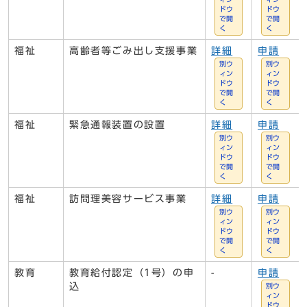
ドウ
ドウ
で開
で開
く
く
福祉
高齢者等ごみ出し支援事業
詳細
申請
別ウ
別ウ
ィン
ィン
ドウ
ドウ
で開
で開
く
く
福祉
緊急通報装置の設置
詳細
申請
別ウ
別ウ
ィン
ィン
ドウ
ドウ
で開
で開
く
く
福祉
訪問理美容サービス事業
詳細
申請
別ウ
別ウ
ィン
ィン
ドウ
ドウ
で開
で開
く
く
教育
教育給付認定（1号）の申
-
申請
込
別ウ
ィン
ドウ