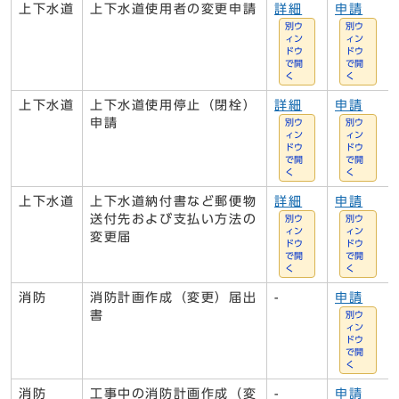
上下水道
上下水道使用者の変更申請
詳細
申請
別ウ
別ウ
ィン
ィン
ドウ
ドウ
で開
で開
く
く
上下水道
上下水道使用停止（閉栓）
詳細
申請
申請
別ウ
別ウ
ィン
ィン
ドウ
ドウ
で開
で開
く
く
上下水道
上下水道納付書など郵便物
詳細
申請
送付先および支払い方法の
別ウ
別ウ
ィン
ィン
変更届
ドウ
ドウ
で開
で開
く
く
消防
消防計画作成（変更）届出
-
申請
書
別ウ
ィン
ドウ
で開
く
消防
工事中の消防計画作成（変
-
申請