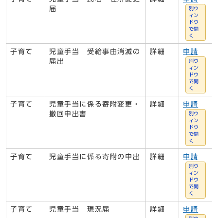
届
別ウ
ィン
ドウ
で開
く
子育て
児童手当 受給事由消滅の
詳細
申請
届出
別ウ
ィン
ドウ
で開
く
子育て
児童手当に係る寄附変更・
詳細
申請
撤回申出書
別ウ
ィン
ドウ
で開
く
子育て
児童手当に係る寄附の申出
詳細
申請
別ウ
ィン
ドウ
で開
く
子育て
児童手当 現況届
詳細
申請