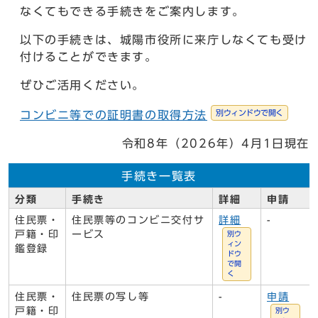
なくてもできる手続きをご案内します。
以下の手続きは、城陽市役所に来庁しなくても受け
付けることができます。
ぜひご活用ください。
別ウィンドウで開く
コンビニ等での証明書の取得方法
令和8年（2026年）4月1日現在
手続き一覧表
分類
手続き
詳細
申請
住民票・
住民票等のコンビニ交付サ
詳細
-
戸籍・印
ービス
別ウ
ィン
鑑登録
ドウ
で開
く
住民票・
住民票の写し等
-
申請
戸籍・印
別ウ