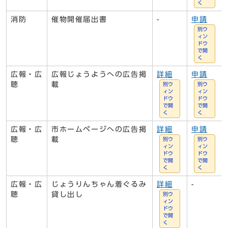
く
消防
催物開催届出書
-
申請
別ウ
ィン
ドウ
で開
く
広報・広
広報じょうようへの広告掲
詳細
申請
聴
載
別ウ
別ウ
ィン
ィン
ドウ
ドウ
で開
で開
く
く
広報・広
市ホームページへの広告掲
詳細
申請
聴
載
別ウ
別ウ
ィン
ィン
ドウ
ドウ
で開
で開
く
く
広報・広
じょうりんちゃん着ぐるみ
詳細
-
聴
貸し出し
別ウ
ィン
ドウ
で開
く