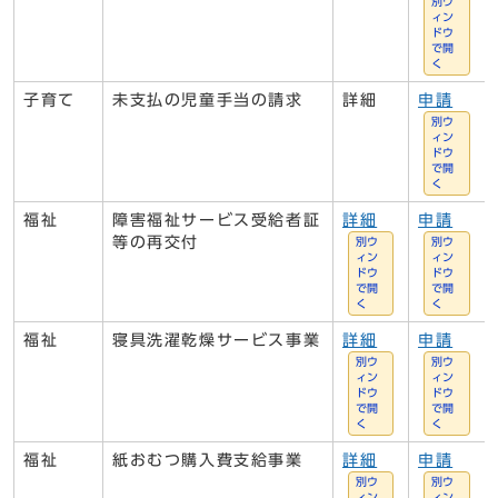
別ウ
ィン
ドウ
で開
く
子育て
未支払の児童手当の請求
詳細
申請
別ウ
ィン
ドウ
で開
く
福祉
障害福祉サービス受給者証
詳細
申請
等の再交付
別ウ
別ウ
ィン
ィン
ドウ
ドウ
で開
で開
く
く
福祉
寝具洗濯乾燥サービス事業
詳細
申請
別ウ
別ウ
ィン
ィン
ドウ
ドウ
で開
で開
く
く
福祉
紙おむつ購入費支給事業
詳細
申請
別ウ
別ウ
ィン
ィン