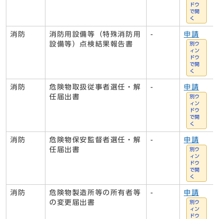
ドウ
で開
く
消防
消防用設備等（特殊消防用
-
申請
設備等）点検結果報告書
別ウ
ィン
ドウ
で開
く
消防
危険物取扱従事者選任・解
-
申請
任届出書
別ウ
ィン
ドウ
で開
く
消防
危険物保安監督者選任・解
-
申請
任届出書
別ウ
ィン
ドウ
で開
く
消防
危険物製造所等の所有者等
-
申請
の変更届出書
別ウ
ィン
ドウ