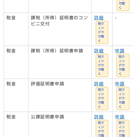
で開
く
税金
課税（所得）証明書のコン
詳細
-
ビニ交付
別ウ
ィン
ドウ
で開
く
税金
課税（所得）証明書申請
詳細
申請
別ウ
別ウ
ィン
ィン
ドウ
ドウ
で開
で開
く
く
税金
評価証明書申請
詳細
申請
別ウ
別ウ
ィン
ィン
ドウ
ドウ
で開
で開
く
く
税金
公課証明書申請
詳細
申請
別ウ
別ウ
ィン
ィン
ドウ
ドウ
で開
で開