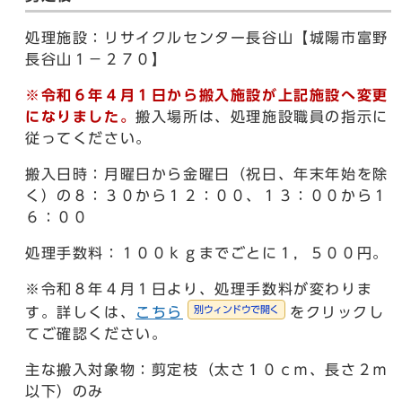
処理施設：リサイクルセンター長谷山【城陽市富野
長谷山１－２７０】
※令和６年４月１日から
搬入施設が
上記施設へ変更
になりました。
搬入場所は、処理施設職員の指示に
従ってください。
搬入日時：月曜日から金曜日（祝日、年末年始を除
く）の８：３０から１２：００、１３：００から１
６：００
処理手数料：１００ｋｇまでごとに１，５００円。
※令和８年４月１日より、処理手数料が変わりま
別ウィンドウで開く
す。詳しくは、
こちら
をクリックし
てご確認ください。
主な搬入対象物：剪定枝（太さ１０ｃｍ、長さ２ｍ
以下）のみ