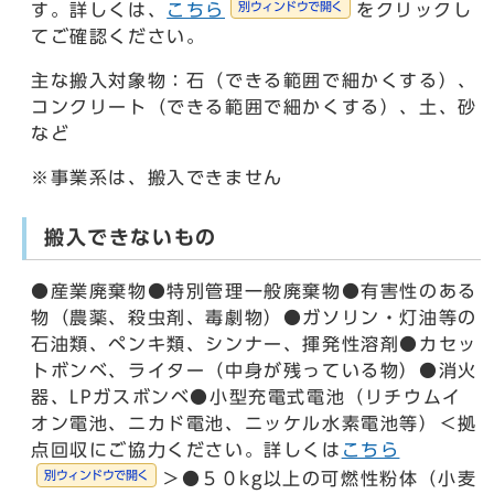
別ウィンドウで開く
す。詳しくは、
こちら
をクリックし
てご確認ください。
主な搬入対象物：石（できる範囲で細かくする）、
コンクリート（できる範囲で細かくする）、土、砂
など
※事業系は、搬入できません
搬入できないもの
●産業廃棄物●特別管理一般廃棄物●有害性のある
物（農薬、殺虫剤、毒劇物）●ガソリン・灯油等の
石油類、ペンキ類、シンナー、揮発性溶剤●カセッ
トボンベ、ライター（中身が残っている物）●消火
器、LPガスボンベ●小型充電式電池（リチウムイ
オン電池、ニカド電池、ニッケル水素電池等）＜拠
点回収にご協力ください。詳しくは
こちら
別ウィンドウで開く
＞●５０kg以上の可燃性粉体（小麦