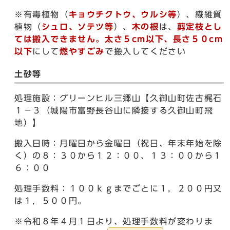
※有毒植物（
キョウチクトウ、ウルシ等
）、繊維質
植物（
シュロ、ソテツ等
）、
木の根
は、
剪定枝とし
ては搬入できません。太さ５cm以下、長さ５０cm
以下
にして
燃やすごみ
で搬入してください
土砂等
処理施設：グリーンヒル三郷山【久御山町佐古梶石
１－３（城陽市富野長谷山に隣接する久御山町飛
地）】
搬入日時：月曜日から金曜日（祝日、年末年始を除
く）の８：３０から１２：００、１３：００から１
６：００
処理手数料：１００ｋｇまでごとに１，２００円又
は１，５００円。
※令和８年４月１日より、処理手数料が変わりま