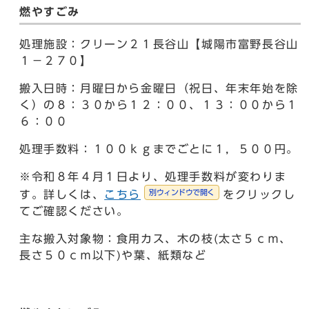
燃やすごみ
処理施設：クリーン２１長谷山【城陽市富野長谷山
１－２７０】
搬入日時：月曜日から金曜日（祝日、年末年始を除
く）の８：３０から１２：００、１３：００から１
６：００
処理手数料：１００ｋｇまでごとに１，５００円。
※令和８年４月１日より、処理手数料が変わりま
別ウィンドウで開く
す。詳しくは、
こちら
をクリックし
てご確認ください。
主な搬入対象物：食用カス、木の枝(太さ５ｃｍ、
長さ５０ｃｍ以下)や葉、紙類など