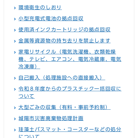
環境衛生のしおり
小型充電式電池の拠点回収
使用済インクカートリッジの拠点回収
金属等資源物の持ち去りを禁止します
家電リサイクル（電気洗濯機、衣類乾燥
機、テレビ、エアコン、電気冷蔵庫、電気
冷凍庫）
自己搬入（処理施設への直接搬入）
令和８年度からのプラスチック一括回収に
ついて
大型ごみの収集（有料・事前予約制）
城陽市災害廃棄物処理計画
珪藻土バスマット・コースターなどの処分
について