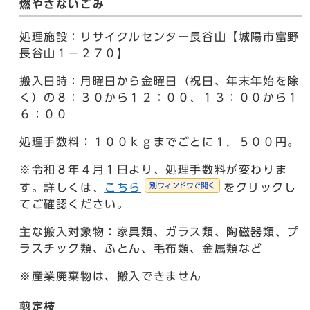
燃やさないごみ
処理施設：リサイクルセンター長谷山【城陽市富野
長谷山１－２７０】
搬入日時：月曜日から金曜日（祝日、年末年始を除
く）の８：３０から１２：００、１３：００から１
６：００
処理手数料：１００ｋｇまでごとに１，５００円。
※令和８年４月１日より、処理手数料が変わりま
別ウィンドウで開く
す。詳しくは、
こちら
をクリックし
てご確認ください。
主な搬入対象物：家具類、ガラス類、陶磁器類、プ
ラスチック類、ふとん、毛布類、金属類など
※産業廃棄物は、搬入できません
剪定枝