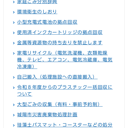
家庭ごみ分別辞典
環境衛生のしおり
小型充電式電池の拠点回収
使用済インクカートリッジの拠点回収
金属等資源物の持ち去りを禁止します
家電リサイクル（電気洗濯機、衣類乾燥
機、テレビ、エアコン、電気冷蔵庫、電気
冷凍庫）
自己搬入（処理施設への直接搬入）
令和８年度からのプラスチック一括回収に
ついて
大型ごみの収集（有料・事前予約制）
城陽市災害廃棄物処理計画
珪藻土バスマット・コースターなどの処分