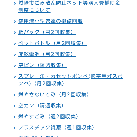
城陽市ごみ散乱防止ネット等購入費補助金
制度について
使用済小型家電の拠点回収
紙パック（月2回収集）
ペットボトル（月2回収集）
廃乾電池（月2回収集）
空ビン（隔週収集）
スプレー缶・カセットボンベ(携帯用ガスボ
ンベ)（月2回収集）
燃やさないごみ（月2回収集）
空カン（隔週収集）
燃やすごみ（週2回収集）
プラスチック資源（週1回収集）