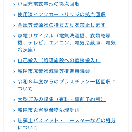
小型充電式電池の拠点回収
使用済インクカートリッジの拠点回収
金属等資源物の持ち去りを禁止します
家電リサイクル（電気洗濯機、衣類乾燥
機、テレビ、エアコン、電気冷蔵庫、電気
冷凍庫）
自己搬入（処理施設への直接搬入）
城陽市廃棄物減量等推進審議会
令和８年度からのプラスチック一括回収に
ついて
大型ごみの収集（有料・事前予約制）
城陽市災害廃棄物処理計画
珪藻土バスマット・コースターなどの処分
について