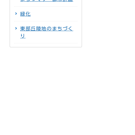
緑化
東部丘陵地のまちづく
り