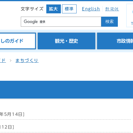
文字サイズ
拡大
標準
English
한국어
検索
T
らしのガイド
観光・歴史
市政情
イド
まちづくり
6年5月14日]
月12日]