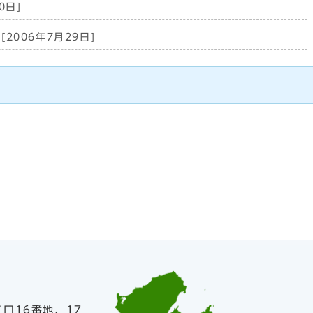
0日]
[2006年7月29日]
ノ口16番地、17