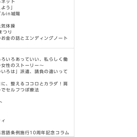
んネット
えよう」
ルin城陽
元気体操
まつり
のお金の話とエンディングノート
いろいろあっていい、私らしく働
つ女性のストーリー～
のいろは」派遣、請負の違いって
日に、整えるココロとカラダ！肩
ルでセルフつぼ療法
ト
ティ
言語条例施行10周年記念コラム