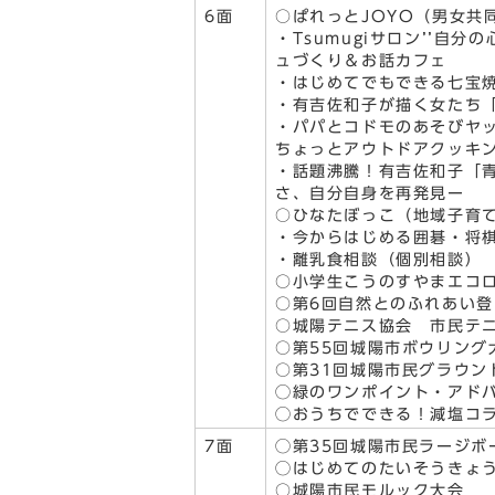
6面
○ぱれっとJOYO（男女共
・Tsumugiサロン’’自分
ュづくり＆お話カフェ
・はじめてでもできる七宝
・有吉佐和子が描く女たち
・パパとコドモのあそびヤ
ちょっとアウトドアクッキ
・話題沸騰！有吉佐和子「
さ、自分自身を再発見ー
○ひなたぼっこ（地域子育
・今からはじめる囲碁・将
・離乳食相談（個別相談）
○小学生こうのすやまエコ
○第6回自然とのふれあい登
○城陽テニス協会 市民テニ
○第55回城陽市ボウリング
○第31回城陽市民グラウン
◯緑のワンポイント・アド
◯おうちでできる！減塩コ
7面
◯第35回城陽市民ラージボ
◯はじめてのたいそうきょ
○城陽市民モルック大会