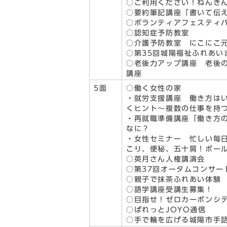
○ご利用ください！ねんき
○要約筆記講座「書いて伝
○ボランティアフェスティバ
○認知症予防教室
○介護予防教室 にこにこ
○第35回城陽福祉ふれあい
○老後力アップ講座 老後
講座
5面
○働く女性の家
・就労支援講座 働き方は
くヒント～複数の仕事を持
・再就職準備講座「働き方
なに？
・女性セミナー 忙しい毎
こり、便秘、五十肩！ボー
○英月さん人権講演会
○第37回オータムコンサー
○親子で抹茶ふれあい体験
○語学講座受講生募集！
○目指せ！ゼロカーボンシ
○ぱれっとJOYO通信
○手で輪を広げる城陽市手話