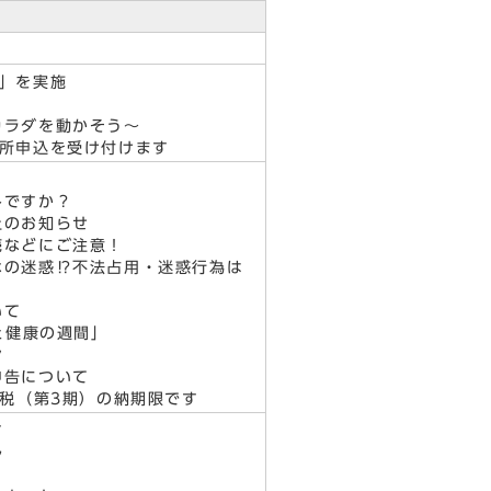
」を実施
カラダを動かそう～
入所申込を受け付けます
みですか？
止のお知らせ
売などにご注意！
なの迷惑⁉不法占用・迷惑行為は
いて
と健康の週間」
ン
申告について
民税（第3期）の納期限です
す
ル