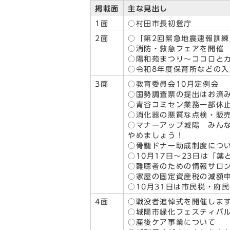
掲載面
主な見出し
1面
○村田市長初登庁
2面
○「第2回緊急地震速報訓練
○消防・救急フェアを開催
○陽和苑まつり～ココロと
○令和8年度保育所などの
3面
○教育委員会10月定例会
○国勢調査票の提出はお済
○青谷コミセン業務一部休
○消化器の悪質な点検・販
○マナーアップ城陽 みん
やめましょう！
○骨髄ドナー助成制度につ
○10月17日～23日は「薬
○難聴者のための情報サロ
○家屋の固定資産税の減額
○10月31日は市民税・府
4面
○戦没者追悼式を開催しま
○城陽市緑化フェスティバ
○産後ケア事業について