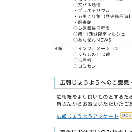
○文パル通信
・プラネタリウム
・五里ごり館（歴史民俗資
・図書館
◯し尿収集日程表
◯第11回城陽南マルシェ
◯あんぜんNEWS
8面
○インフォメーション
○くらしの110番
○伝言板
○コミセン
広報じょうようへのご意見
広報紙をより良いものとするた
皆さんからお寄せいただいたご
別ウィ
広報じょうようアンケート