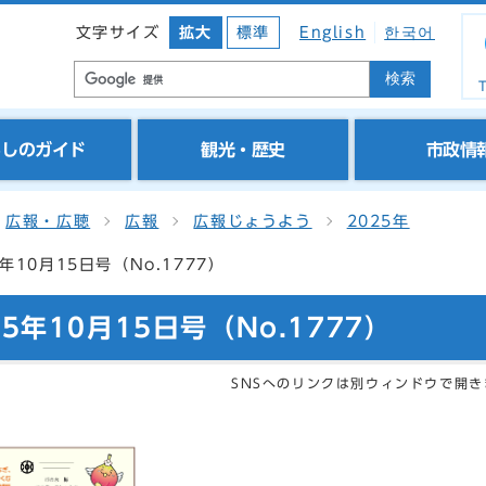
文字サイズ
拡大
標準
English
한국어
検索
T
らしのガイド
観光・歴史
市政情
広報・広聴
広報
広報じょうよう
2025年
年10月15日号（No.1777）
年10月15日号（No.1777）
SNSへのリンクは別ウィンドウで開き