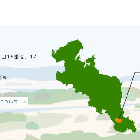
ノ口16番地、17
年始
について