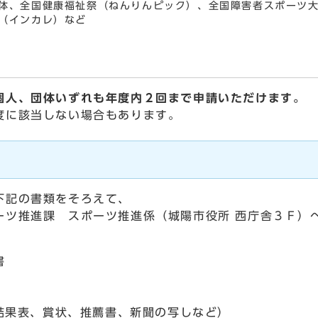
体、全国健康福祉祭（ねんりんピック）、全国障害者スポーツ
会（インカレ）など
個人、団体いずれも年度内２回まで申請いただけます。
度に該当しない場合もあります。
下記の書類をそろえて、
ーツ推進課 スポーツ推進係（城陽市役所 西庁舎３Ｆ）
。
書
（結果表、賞状、推薦書、新聞の写しなど）