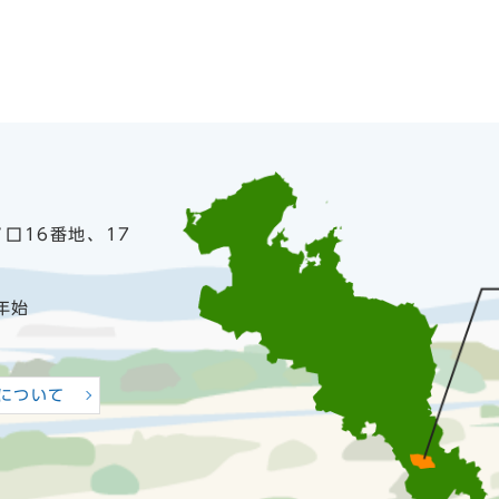
ノ口16番地、17
年始
について