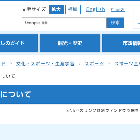
文字サイズ
拡大
標準
English
한국어
検索
T
らしのガイド
観光・歴史
市政情
イド
文化・スポーツ・生涯学習
スポーツ
スポーツ全
について
請について
SNSへのリンクは別ウィンドウで開き