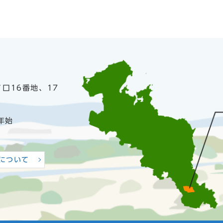
ノ口16番地、17
年始
について