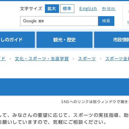
文字サイズ
拡大
標準
English
한국어
検索
T
らしのガイド
観光・歴史
市政情
イド
文化・スポーツ・生涯学習
スポーツ
スポーツ全
SNSへのリンクは別ウィンドウで開き
して、みなさんの要望に応じて、スポーツの実技指導、助
お願いしていますので、気軽にご相談ください。