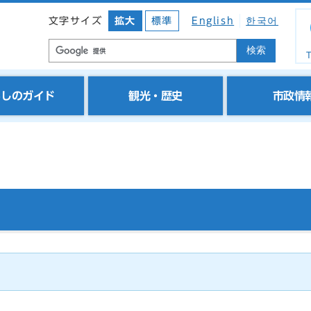
文字サイズ
拡大
標準
English
한국어
検索
T
らしのガイド
観光・歴史
市政情