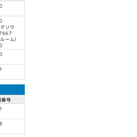
0
0
ネタリウ
7667
イルーム）
0
0
1
話番号
1
8