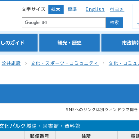
文字サイズ
拡大
標準
English
한국어
検索
T
らしのガイド
観光・歴史
市政情
公共施設
文化・スポーツ・コミュニティ
文化・コミュ
SNSへのリンクは別ウィンドウで開き
文化パルク城陽・図書館・資料館
郵便番号
住所
電