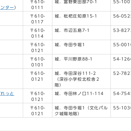
〒610-
城．富野東田部70-1
55-100
センター
）
0111
〒610-
城．枇杷庄知原15-1
56-052
0117
〒610-
城．市辺五島7-1
53-827
0114
〒610-
城．寺田今堀1
55-001
0121
〒610-
城．平川野原88-1
54-126
0101
〒610-
城．寺田深谷111-2
52-782
0121
（深谷小学校北校舎２
階）
ぱれっと
〒610-
城．寺田林ノ口11-114
54-754
0121
〒610-
城．寺田今堀1（文化パル
55-103
0121
ク城陽地階）