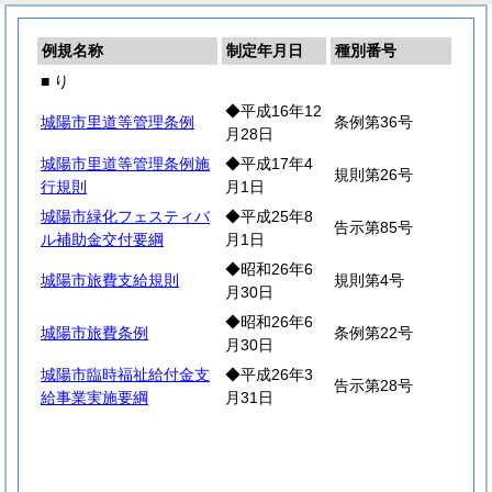
例規名称
制定年月日
種別番号
■ り
◆平成16年12
城陽市里道等管理条例
条例第36号
月28日
城陽市里道等管理条例施
◆平成17年4
規則第26号
行規則
月1日
城陽市緑化フェスティバ
◆平成25年8
告示第85号
ル補助金交付要綱
月1日
◆昭和26年6
城陽市旅費支給規則
規則第4号
月30日
◆昭和26年6
城陽市旅費条例
条例第22号
月30日
城陽市臨時福祉給付金支
◆平成26年3
告示第28号
給事業実施要綱
月31日