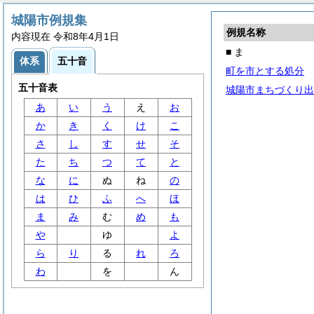
城陽市例規集
例規名称
内容現在 令和8年4月1日
■ ま
体系
五十音
町を市とする処分
五十音表
城陽市まちづくり出
あ
い
う
え
お
か
き
く
け
こ
さ
し
す
せ
そ
た
ち
つ
て
と
な
に
ぬ
ね
の
は
ひ
ふ
へ
ほ
ま
み
む
め
も
や
ゆ
よ
ら
り
る
れ
ろ
わ
を
ん