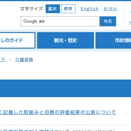
文字サイズ
拡大
標準
English
한국어
検索
T
らしのガイド
観光・歴史
市政情
イド
介護保険
に記載した取組みと目標の評価結果の公表について