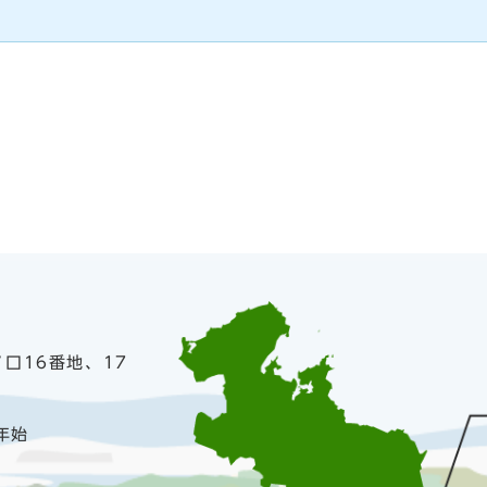
ノ口16番地、17
年始