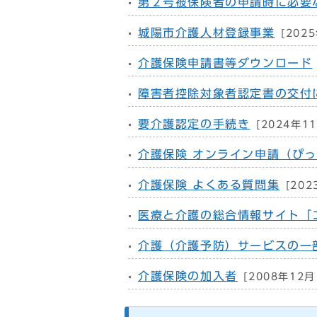
第２号被保険者の申請時に必要
城陽市介護人材登録事業
[202
介護保険申請書等ダウンロード
障害者控除対象者認定書の交付
要介護認定の手続き
[2024年1
介護保険 オンライン申請（ぴ
介護保険 よくある質問集
[202
医療と介護の総合情報サイト「
介護（介護予防）サービスの一
介護保険の加入者
[2008年12月