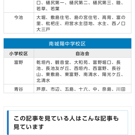
口、樋尻第一、樋尻第二、樋尻第三、睦、
若草、若葉
今池
大堀、敷島住宅、島の宮住宅、高背、富の
里、枇杷庄、府営水主団地、水主、西ノ口
大三戸
南城陽中学校区
小学校区
自治会
富野
乾垣内、観音堂、大和苑、富野堀口、長
池、長池友が丘、西垣内、西富野、長谷
山、東敷島、東富野、南清水、陽光ケ丘、
北清水
青谷
芦原、市辺、五島、十六、中、奈島、川田
この記事を見ている人はこんな記事も
見ています