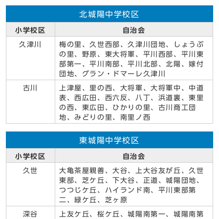
北城陽中学校区
小学校区
自治会
久津川
梅の里、久世西部、久津川団地、しょうぶ
の里、野原、東大将軍、平川西部、平川東
部第一、平川南部、平川北部、北陽、嫁付
団地、グラン・ドマーレ久津川
古川
上津屋、里の西、大将軍、大将軍中、中道
表、西広田、西六反、八丁、浜道裏、東里
の西、東広田、ひかりの里、古川商工団
地、みどりの里、南里ノ西
東城陽中学校区
小学校区
自治会
久世
大亀茶屋親善、大谷、上大谷友が丘、久世
東部、芝ケ丘、下大谷、正道、城陽団地、
つつじケ丘、ハイランド南、平川東部第
二、緑ケ丘、芝ヶ原
深谷
上友ケ丘、桜ケ丘、城陽南第一、城陽南第