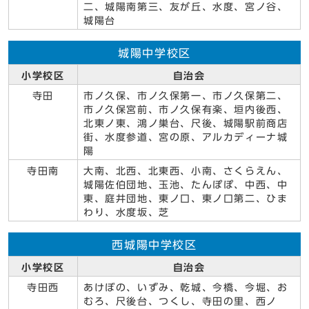
二、城陽南第三、友が丘、水度、宮ノ谷、
城陽台
城陽中学校区
小学校区
自治会
寺田
市ノ久保、市ノ久保第一、市ノ久保第二、
市ノ久保宮前、市ノ久保有楽、垣内後西、
北東ノ東、鴻ノ巣台、尺後、城陽駅前商店
街、水度参道、宮の原、アルカディーナ城
陽
寺田南
大南、北西、北東西、小南、さくらえん、
城陽佐伯団地、玉池、たんぽぽ、中西、中
東、庭井団地、東ノ口、東ノ口第二、ひま
わり、水度坂、芝
西城陽中学校区
小学校区
自治会
寺田西
あけぼの、いずみ、乾城、今橋、今堀、お
むろ、尺後台、つくし、寺田の里、西ノ