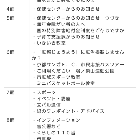
・風水害から身を守るために
4面
・保健センターからのお知らせ
5面
・保健センターからのお知らせ つづき
・無年金障がい者の人へ
国の特別障害給付金制度をご存じですか
・子育て支援課からのお知らせ
・いきいき教室
6面
・「広報じょうよう」に広告掲載しません
か？
・京都サンガＦ．Ｃ．市民応援バスツアー
・ご利用ください 鴻ノ巣山運動公園
・市広域スポーツ教室
ミニバスケットボール教室
7面
・スポーツ
・イベント・講座
・文パル通信
・緑のワンポイント・アドバイス
8面
・インフォメーション
官公署など
・くらしの１１０番
・伝言板