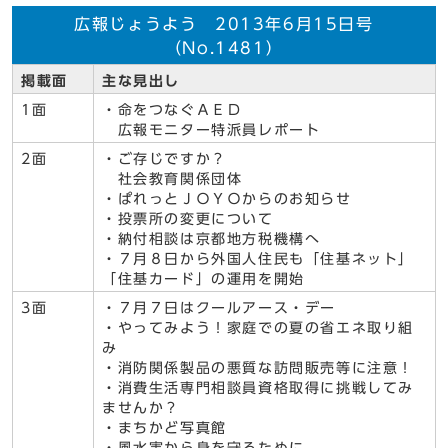
広報じょうよう 2013年6月15日号
（No.1481）
掲載面
主な見出し
1面
・命をつなぐＡＥＤ
広報モニター特派員レポート
2面
・ご存じですか？
社会教育関係団体
・ぱれっとＪＯＹＯからのお知らせ
・投票所の変更について
・納付相談は京都地方税機構へ
・７月８日から外国人住民も「住基ネット」
「住基カード」の運用を開始
3面
・７月７日はクールアース・デー
・やってみよう！家庭での夏の省エネ取り組
み
・消防関係製品の悪質な訪問販売等に注意！
・消費生活専門相談員資格取得に挑戦してみ
ませんか？
・まちかど写真館