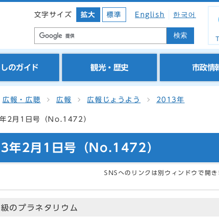
文字サイズ
拡大
標準
English
한국어
検索
T
らしのガイド
観光・歴史
市政情
広報・広聴
広報
広報じょうよう
2013年
年2月1日号（No.1472）
3年2月1日号（No.1472）
SNSへのリンクは別ウィンドウで開き
大級のプラネタリウム