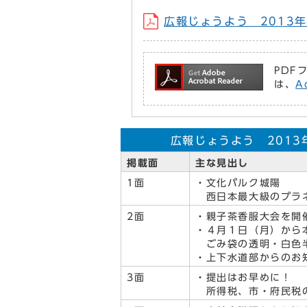
広報じょうよう 2013年2
PDF
は、
A
広報じょうよう 2013年
掲載面
主な見出し
1面
・文化パルク城陽
西日本最大級のプラ
2面
・親子茶香服大会を開
・４月１日（月）から
ごみ袋の透明・白色
・上下水道部からのお
3面
・提出はお早めに！
所得税、市・府民税