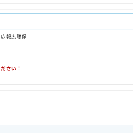
課広報広聴係
ください！