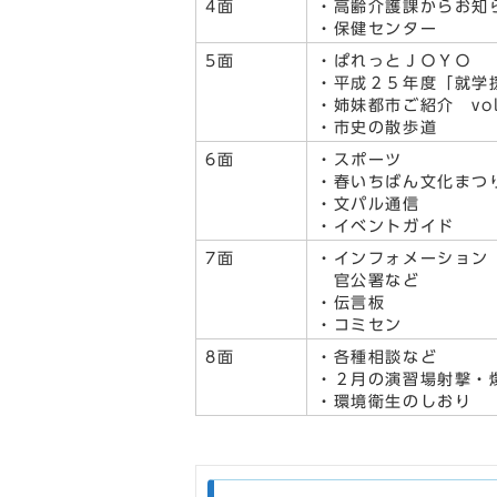
4面
・高齢介護課からお知
・保健センター
5面
・ぱれっとＪＯＹＯ
・平成２５年度「就学
・姉妹都市ご紹介 vol
・市史の散歩道
6面
・スポーツ
・春いちばん文化まつ
・文パル通信
・イベントガイド
7面
・インフォメーション
官公署など
・伝言板
・コミセン
8面
・各種相談など
・２月の演習場射撃・
・環境衛生のしおり