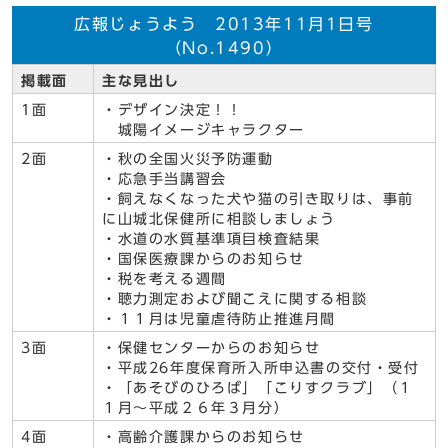
広報じょうよう 2013年11月1日号
（No.1490）
掲載面
主な見出し
1面
・デザイン決定！！
城陽イメージキャラクター
2面
・秋の全国火災予防運動
・応急手当講習会
・飼えなくなった犬や猫の引き取りは、事前
に山城北保健所に相談しましょう
・水道の水質基準項目検査結果
・国保医療課からのお知らせ
・税を考える週間
・聴力測定および聞こえに関する相談
・１１月は児童虐待防止推進月間
3面
・保健センターからのお知らせ
・平成26年度保育所入所申込書の交付・受付
・「あそびのひろば」「こりすクラブ」（１
１月～平成２６年３月分）
4面
・高齢介護課からのお知らせ