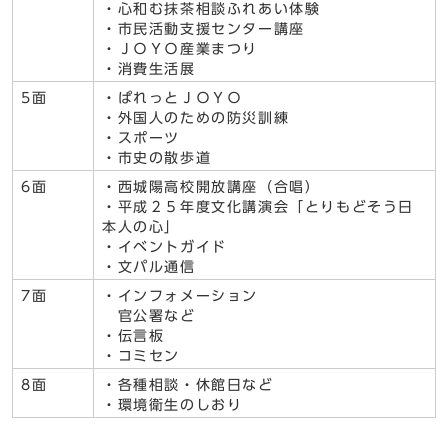
・心和む抹茶相談ふれあい体験
・市民活動支援センター講座
・ＪＯＹＯ産業まつり
・消費生活展
5面
・ぱれっとＪＯＹＯ
・外国人のための防災訓練
・スポーツ
・市史の散歩道
6面
・西城陽高校開放講座（合唱）
・平成２５年度文化講演会「とりもどそう日
本人の心」
・イベントガイド
・文パル通信
7面
・インフォメーション
官公署など
・伝言板
・コミセン
8面
・各種相談・休館日など
・環境衛生のしおり