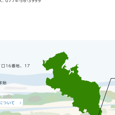
: 0774-56-3999
ノ口16番地、17
年始
について