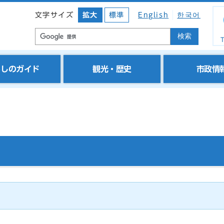
文字サイズ
拡大
標準
English
한국어
検索
T
らしのガイド
観光・歴史
市政情