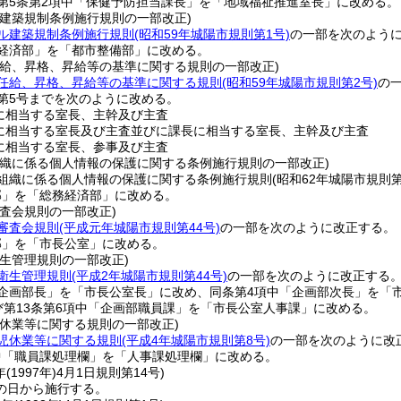
び第5条第2項中「保健予防担当課長」を「地域福祉推進室長」に改める。
ル建築規制条例施行規則の一部改正)
ル建築規制条例施行規則
(昭和59年城陽市規則第1号)
の一部を次のよう
境経済部」を「都市整備部」に改める。
任給、昇格、昇給等の基準に関する規則の一部改正)
任給、昇格、昇給等の基準に関する規則
(昭和59年城陽市規則第2号)
の
ら第5号までを次のように改める。
に相当する室長、主幹及び主査
相当する室長及び主査並びに課長に相当する室長、主幹及び主査
に相当する室長、参事及び主査
組織に係る個人情報の保護に関する条例施行規則の一部改正)
組織に係る個人情報の保護に関する条例施行規則
(昭和62年城陽市規則第
部」を「総務経済部」に改める。
査会規則の一部改正)
審査会規則
(平成元年城陽市規則第44号)
の一部を次のように改正する。
部」を「市長公室」に改める。
生管理規則の一部改正)
衛生管理規則
(平成2年城陽市規則第44号)
の一部を次のように改正する
「企画部長」を「市長公室長」に改め、同条第4項中「企画部次長」を「
及び第13条第6項中「企画部職員課」を「市長公室人事課」に改める。
児休業等に関する規則の一部改正)
児休業等に関する規則
(平成4年城陽市規則第8号)
の一部を次のように改
中「職員課処理欄」を「人事課処理欄」に改める。
年(1997年)4月1日
規則第14号)
の日から施行する。