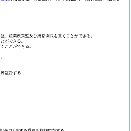
策監、産業政策監及び総括園長を置くことができる。
ことができる。
置くことができる。
る。
指揮監督する。
事務に従事する職員を指揮監督する。