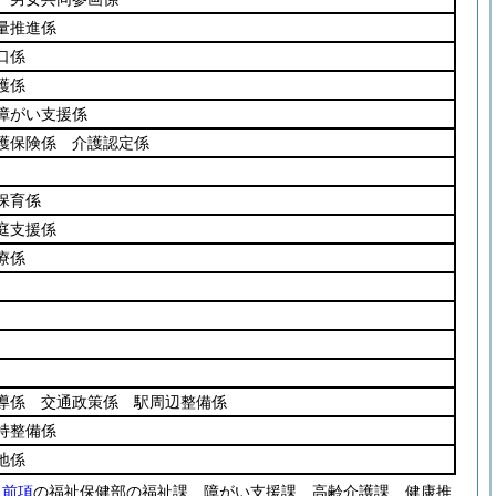
量推進係
口係
護係
障がい支援係
護保険係 介護認定係
保育係
庭支援係
療係
導係 交通政策係 駅周辺整備係
持整備係
地係
、
前項
の福祉保健部の福祉課、障がい支援課、高齢介護課、健康推