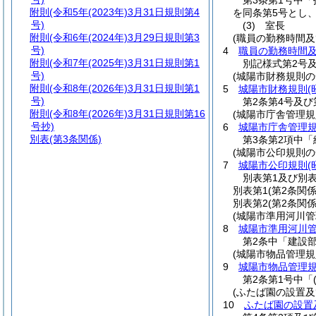
第3条第1号中
附則
(令和5年(2023年)3月31日規則第4
を同条第5号とし
号)
(3)
室長
附則
(令和6年(2024年)3月29日規則第3
(職員の勤務時間
号)
4
職員の勤務時間
附則
(令和7年(2025年)3月31日規則第1
別記様式第2号
号)
(城陽市財務規則の
附則
(令和8年(2026年)3月31日規則第1
5
城陽市財務規則
(
号)
第2条第4号及び
附則
(令和8年(2026年)3月31日規則第16
(城陽市庁舎管理規
号抄)
6
城陽市庁舎管理
別表
(第3条関係)
第3条第2項中
(城陽市公印規則の
7
城陽市公印規則
(
別表第1及び別
別表第1
(第2条関係
別表第2
(第2条関係
(城陽市準用河川管
8
城陽市準用河川
第2条中「建設
(城陽市物品管理規
9
城陽市物品管理
第2条第1号中「
(ふたば園の設置
10
ふたば園の設置