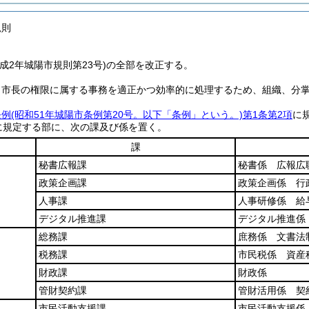
規則
成2年城陽市規則第23号)の全部を改正する。
、市長の権限に属する事務を適正かつ効率的に処理するため、組織、分
条例
(昭和51年城陽市条例第20号。以下「条例」という。)
第1条第2項
に
に規定する部に、次の課及び係を置く。
課
秘書広報課
秘書係 広報広
政策企画課
政策企画係 行
人事課
人事研修係 給
デジタル推進課
デジタル推進係
総務課
庶務係 文書法
税務課
市民税係 資産
財政課
財政係
管財契約課
管財活用係 契
市民活動支援課
市民活動支援係