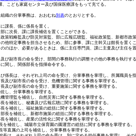
課、こども家庭センター及び国保医療課をもって充てる。
る組織の分掌事務は、おおむね
別表
のとおりとする。
課に課長、係に係長を置く。
は部に次長、課に課長補佐を置くことができる。
、政策戦略監及び防災対策監、部に広報広聴監、福祉政策監、新都市政
その他特定事務を担当させるため、部に参事、課に主幹又は館長を置く
もののほか、必要があるときは、係に主任専門員、課に主査及び主任を
長及び副市長の命を受け、部間の事務執行の調整その他の事務を執行す
務に関し、関係部長を指揮命令する。
及び係長は、それぞれ上司の命を受け、分掌事務を掌理し、所属職員を
市長及び副市長の命を受け、危機管理に関する事務を掌理する。
市長及び副市長の命を受け、重要施策に関する事務を掌理する。
補佐し、分掌事務を掌理する。
危機管理監を補佐し、自然災害に関する事務を掌理する。
部長を補佐し、秘書及び広報広聴に関する事務を掌理する。
部長を補佐し、福祉施策の総括に関する事務を掌理する。
、部長を補佐し、新都市施策の総括に関する事務を掌理する。
部長を補佐し、産業の活性化に関する事務を掌理する。
長を補佐し、城陽市立保育園の園運営の総括に関する事務を掌理する。
長等直属の上司を補佐し、分掌事務を掌理する。
館長は、それぞれ上司の命を受け、別に定める担任事務を掌理し、その