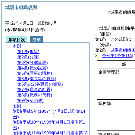
城陽市組織規則
○城陽市組織
平成7年4月1日 規則第5号
城陽市組織規則(平
(令和8年4月1日施行)
(趣旨)
第1条
この規則は
条項目次
沿革
(分課)
本則
第2条
城陽市組織
第1条
(趣旨)
2
条例第1条第1項
第2条
(分課)
第3条
(分掌事務)
部
第4条
(職の設置)
企画管理部
第5条
(理事の職務)
第6条
(部長等の職務)
第6条の2
(各職員の責務)
第7条
(職員の配置)
第8条
(職務の代行)
第9条
(その他)
総務部
附則
附則
(平成9年(1997年)4月1日規則第14
号)
附則
(平成10年(1998年)4月1日規則第1
号)
附則
(平成11年(1999年)4月1日規則第18
市民環境部