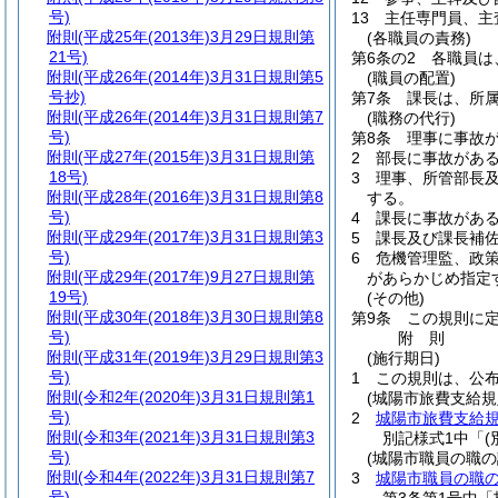
号)
13
主任専門員、主
附則
(平成25年(2013年)3月29日規則第
(各職員の責務)
21号)
第6条の2
各職員は
附則
(平成26年(2014年)3月31日規則第5
(職員の配置)
号抄)
第7条
課長は、所
附則
(平成26年(2014年)3月31日規則第7
(職務の代行)
号)
第8条
理事に事故
附則
(平成27年(2015年)3月31日規則第
2
部長に事故があ
18号)
3
理事、所管部長
附則
(平成28年(2016年)3月31日規則第8
する。
号)
4
課長に事故があ
附則
(平成29年(2017年)3月31日規則第3
5
課長及び課長補
号)
6
危機管理監、政
附則
(平成29年(2017年)9月27日規則第
があらかじめ指定
19号)
(その他)
附則
(平成30年(2018年)3月30日規則第8
第9条
この規則に
号)
附
則
附則
(平成31年(2019年)3月29日規則第3
(施行期日)
号)
1
この規則は、公
附則
(令和2年(2020年)3月31日規則第1
(城陽市旅費支給規
号)
2
城陽市旅費支給
附則
(令和3年(2021年)3月31日規則第3
別記様式1中「
(
号)
(城陽市職員の職
附則
(令和4年(2022年)3月31日規則第7
3
城陽市職員の職
号)