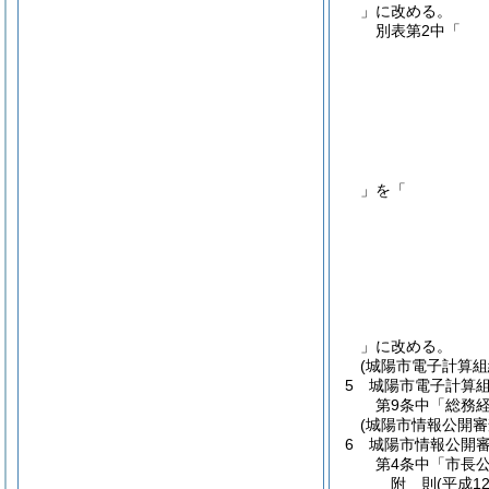
」に改める。
別表第2中「
」を「
」に改める。
(城陽市電子計算
5
城陽市電子計算
第9条中「総務
(城陽市情報公開審
6
城陽市情報公開
第4条中「市長
附
則
(平成12