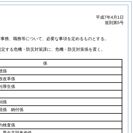
平成7年4月1日
規則第5号
掌事務、職務等について、必要な事項を定めるものとする。
規定する危機・防災対策課に、危機・防災対策係を置く。
係
聴係
政改革係
与厚生係
制係
税係 納付係
約検査係
 男女共同参画係