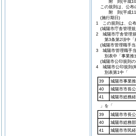
附
則
(平成10
この規則は、公布
附
則
(平成11
(施行期日)
1
この規則は、公
(城陽市庁舎管理規
2
城陽市庁舎管理
第3条第2項中
(城陽市管理職手当
3
城陽市管理職手
別表中「事業推
(城陽市公印規則の
4
城陽市公印規則
(
別表第1中「
39
城陽市事業推
40
城陽市市長公
41
城陽市総務経
」を「
39
城陽市市長公
40
城陽市総務部
41
城陽市市民経