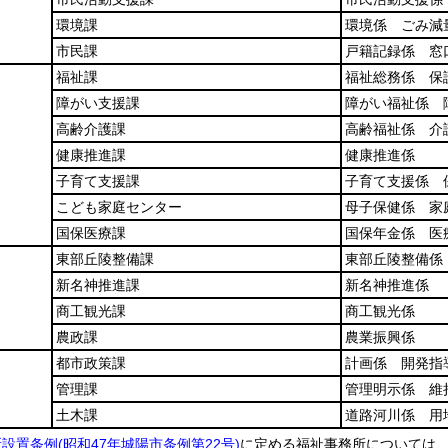
環境課
環境係 ごみ減
市民課
戸籍記録係 窓
福祉課
福祉総務係 保
障がい支援課
障がい福祉係 
高齢介護課
高齢福祉係 介
健康推進課
健康推進係
子育て支援課
子育て支援係 
こども家庭センター
母子保健係 家
国保医療課
国保年金係 医
東部丘陵整備課
東部丘陵整備係
新名神推進課
新名神推進係
商工観光課
商工観光係
農政課
農業振興係
都市政策課
計画係 開発指
管理課
管理明示係 維
土木課
道路河川係 用
所設置条例
(昭和47年城陽市条例第22号)
に定める福祉事務所については