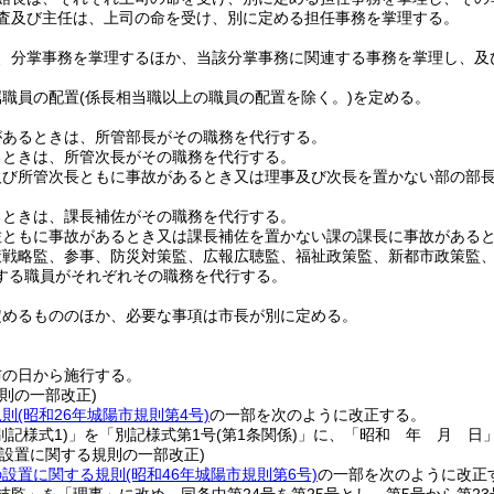
査及び主任は、上司の命を受け、別に定める担任事務を掌理する。
、分掌事務を掌理するほか、当該分掌事務に関連する事務を掌理し、及
属職員の配置
(係長相当職以上の職員の配置を除く。)
を定める。
があるときは、所管部長がその職務を代行する。
るときは、所管次長がその職務を代行する。
及び所管次長ともに事故があるとき又は理事及び次長を置かない部の部
るときは、課長補佐がその職務を代行する。
佐ともに事故があるとき又は課長補佐を置かない課の課長に事故がある
策戦略監、参事、防災対策監、広報広聴監、福祉政策監、新都市政策監
する職員がそれぞれその職務を代行する。
定めるもののほか、必要な事項は市長が別に定める。
布の日から施行する。
則の一部改正)
規則
(昭和26年城陽市規則第4号)
の一部を次のように改正する。
別記様式1)
」を「別記様式第1号
(第1条関係)
」に、「昭和 年 月 日
の設置に関する規則の一部改正)
の設置に関する規則
(昭和46年城陽市規則第6号)
の一部を次のように改正