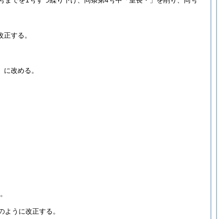
3号までを1号ずつ繰り下げ、同条第4号中「室長・」を削り、同号
改正する。
」に改める。
。
のように改正する。