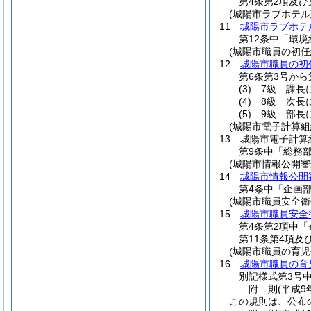
第4条第2項及
(城陽市ラブホテ
11
城陽市ラブホテ
第12条中「環
(城陽市職員の初
12
城陽市職員の初
第6条第3号か
(3)
7級 課長
(4)
8級 次長に
(5)
9級 部長
(城陽市電子計算
13
城陽市電子計算
第9条中「総務
(城陽市情報公開審
14
城陽市情報公開
第4条中「企画
(城陽市職員安全衛
15
城陽市職員安全
第4条第2項中
第11条第4項
(城陽市職員の育
16
城陽市職員の育
別記様式第3号
附
則
(平成9
この規則は、公布