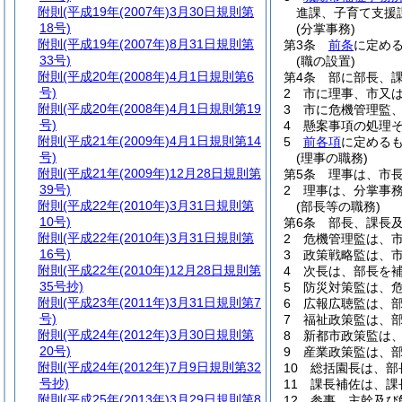
附則
(平成19年(2007年)3月30日規則第
進課、子育て支援
18号)
(分掌事務)
附則
(平成19年(2007年)8月31日規則第
第3条
前条
に定め
33号)
(職の設置)
附則
(平成20年(2008年)4月1日規則第6
第4条
部に部長、
号)
2
市に理事、市又
附則
(平成20年(2008年)4月1日規則第19
3
市に危機管理監
号)
4
懸案事項の処理
附則
(平成21年(2009年)4月1日規則第14
5
前各項
に定める
号)
(理事の職務)
附則
(平成21年(2009年)12月28日規則第
第5条
理事は、市
39号)
2
理事は、分掌事
附則
(平成22年(2010年)3月31日規則第
(部長等の職務)
10号)
第6条
部長、課長
附則
(平成22年(2010年)3月31日規則第
2
危機管理監は、
16号)
3
政策戦略監は、
附則
(平成22年(2010年)12月28日規則第
4
次長は、部長を
35号抄)
5
防災対策監は、
附則
(平成23年(2011年)3月31日規則第7
6
広報広聴監は、
号)
7
福祉政策監は、
附則
(平成24年(2012年)3月30日規則第
8
新都市政策監は
20号)
9
産業政策監は、
附則
(平成24年(2012年)7月9日規則第32
10
総括園長は、部
号抄)
11
課長補佐は、課
附則
(平成25年(2013年)3月29日規則第8
12
参事、主幹及び