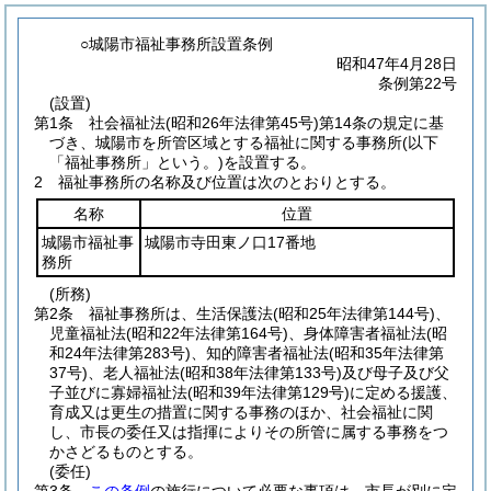
○城陽市福祉事務所設置条例
昭和47年4月28日
条例第22号
(設置)
第1条
社会福祉法
(昭和26年法律第45号)
第14条の規定に基
づき、城陽市を所管区域とする福祉に関する事務所
(以下
「福祉事務所」という。)
を設置する。
2
福祉事務所の名称及び位置は次のとおりとする。
名称
位置
城陽市福祉事
城陽市寺田東ノ口17番地
務所
(所務)
第2条
福祉事務所は、生活保護法
(昭和25年法律第144号)
、
児童福祉法
(昭和22年法律第164号)
、身体障害者福祉法
(昭
和24年法律第283号)
、知的障害者福祉法
(昭和35年法律第
37号)
、老人福祉法
(昭和38年法律第133号)
及び母子及び父
子並びに寡婦福祉法
(昭和39年法律第129号)
に定める援護、
育成又は更生の措置に関する事務のほか、社会福祉に関
し、市長の委任又は指揮によりその所管に属する事務をつ
かさどるものとする。
(委任)