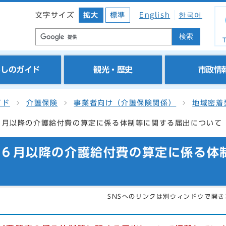
文字サイズ
拡大
標準
English
한국어
検索
T
らしのガイド
観光・歴史
市政情
イド
介護保険
事業者向け（介護保険関係）
地域密着
６月以降の介護給付費の算定に係る体制等に関する届出について
年６月以降の介護給付費の算定に係る体
SNSへのリンクは別ウィンドウで開き