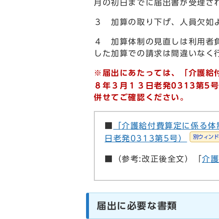
月の初日までに届出書が受理さ
３ 加算の取り下げ、人員欠如
４ 加算体制の見直しは利用者
した加算での請求は間違いな
※届出にあたっては、「介護給
８年３月１３日老発0313第5
併せてご確認ください。
■
「介護給付費算定に係る体
別ウィンド
日老発0313第5号）
■（参考:改正後全文）「
介
届出に必要な書類