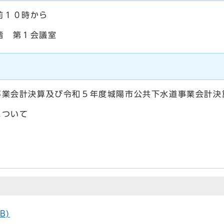
前１０時から
階 第１会議室
業会計決算及び令和５年度城陽市公共下水道事業会計決
について
B)