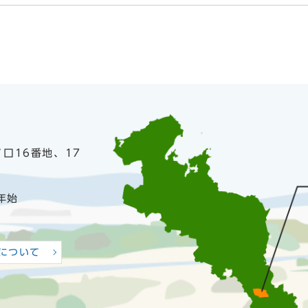
ノ口16番地、17
年始
について