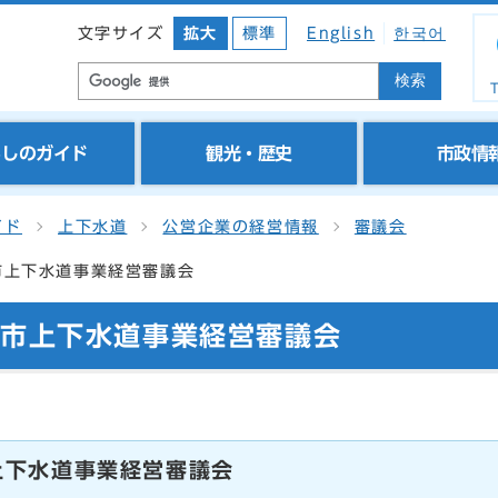
文字サイズ
拡大
標準
English
한국어
検索
T
らしのガイド
観光・歴史
市政情
イド
上下水道
公営企業の経営情報
審議会
市上下水道事業経営審議会
陽市上下水道事業経営審議会
上下水道事業経営審議会