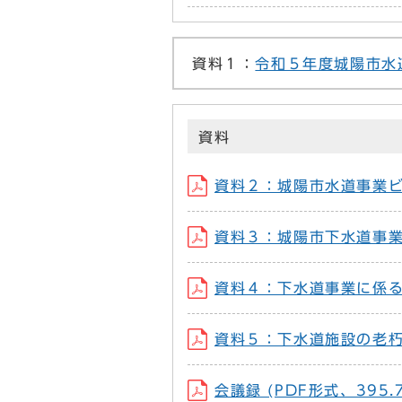
資料１：
令和５年度城陽市水
資料
資料２：城陽市水道事業ビジ
資料３：城陽市下水道事業ビ
資料４：下水道事業に係る認
資料５：下水道施設の老朽化
会議録 (PDF形式、395.7