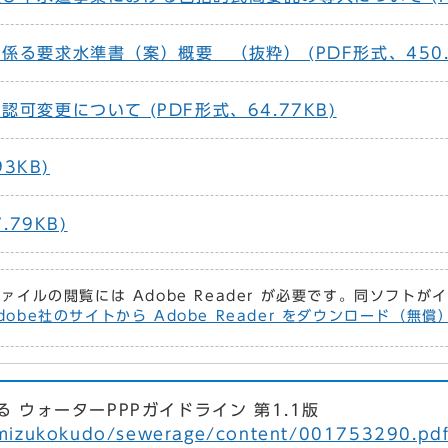
る要求水準書（案）概要 （抜粋） (PDF形式、450.2
可変更について (PDF形式、64.77KB)
3KB)
.79KB)
ファイルの閲覧には Adobe Reader が必要です。同ソフト
dobe社のサイトから Adobe Reader をダウンロード（無
 ウォーターPPPガイドライン 第1.1版
p/mizukokudo/sewerage/content/001753290.pd