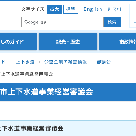
文字サイズ
拡大
標準
English
한국어
検索
T
らしのガイド
観光・歴史
市政情
イド
上下水道
公営企業の経営情報
審議会
市上下水道事業経営審議会
陽市上下水道事業経営審議会
上下水道事業経営審議会