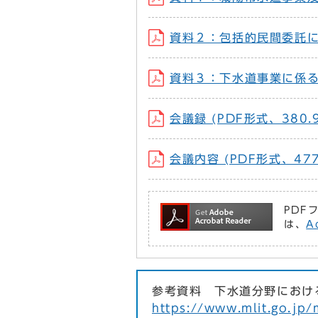
資料２：包括的民間委託に係
資料３：下水道事業に係る認
会議録 (PDF形式、380.9
会議内容 (PDF形式、477
PDF
は、
A
参考資料 下水道分野における
https://www.mlit.go.j