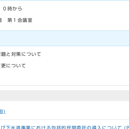
１０時から
階 第１会議室
題と対策について
変更について
B)
下水道事業における包括的民間委託の導入について (PDF