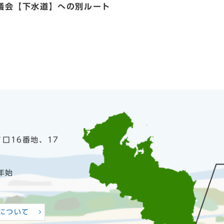
議会【下水道】への別ルート
ノ口16番地、17
年始
について