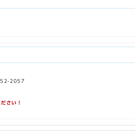
課
52-2057
ください！